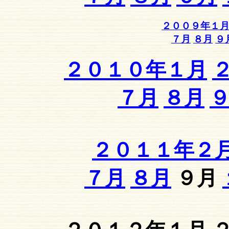
２００９年１
７月
８月
９
２０１０年１月
７月
８月
２０１１年２
７月
８月
９月