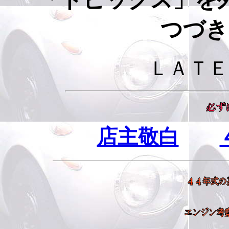
つづき
ＬＡＴＥ 
店主敬白