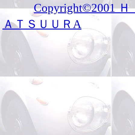
Copyright©2
ＡＴＳＵＵＲA