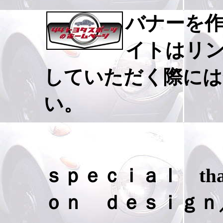
バナーを
イトはリ
していただく際には
い。
ｓｐｅｃｉａｌ th
ｏｎ ｄｅｓｉｇｎ