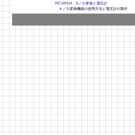
PIC16F819 Å／Ｄ変換と電圧計
Ａ／Ｄ変換機能の使用方法と電圧計の製作