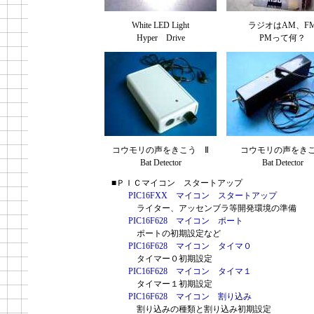
White LED Light
ラジオはAM、F
Hyper Drive
PMって何？
コウモリの声をきこう Ⅱ
コウモリの声をき
Bat Detector
Bat Detector
■ＰＩＣマイコン スタートアップ
PIC16FXX マイコン スタートアップ
ライター、アッセンブラ等開発環境の
PIC16F628 マイコン ポート
ポートの初期設定など
PIC16F628 マイコン タイマ０
タイマー０初期
PIC16F628 マイコン タイマ１
タイマー１初期設定
PIC16F628 マイコン 割り込み
割り込みの種類と割り込み初期設定