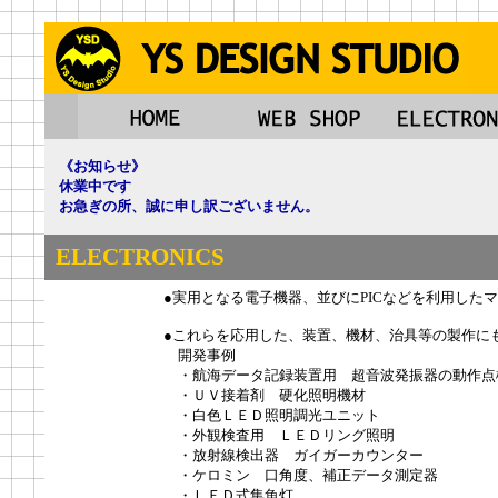
《お知らせ》
休業中です
お急ぎの所、誠に申し訳ございません。
ELECTRONICS
●実用となる電子機器、並びにPICなどを利用した
●これらを応用した、装置、機材、治具等の製作に
開発事例
・航海データ記録装置用 超音波発振器の動作点
・ＵＶ接着剤 硬化照明機材
・白色ＬＥＤ照明調光ユニット
・外観検査用 ＬＥＤリング照明
・放射線検出器 ガイガーカウンター
・ケロミン 口角度、補正データ測定器
・ＬＥＤ式集魚灯