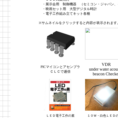
・展示会用 制御機器 （セミコン・ジャパン、
・映画セット用 大型デジタル時計
・電子工作組み立てキット各種
※サムネイルをクリックすると内容が表示されます
VDR
PICマイコンとアセンブラ
under water acou
ＣＬＣで逓倍
beacon Checke
ＬＥＤ電子工作の素
１０Ｗ・白色ＬＥＤ