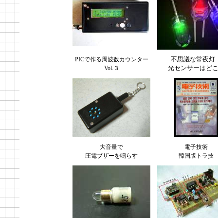
不思議な常夜
PICで作る周波数カウンター
光センサーはどこ
Vol.３
大音量で
電子技術
圧電ブザーを鳴らす
韓国版トラ技