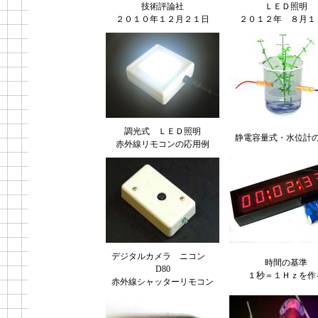
技術評論社
ＬＥＤ照明
２０１０年１２月２１日
２０１２年 ８月１
調光式 ＬＥＤ照明
静電容量式・水位計
赤外線リモコンの応用例
デジタルカメラ ニコン
時間の基準
D80
１秒＝１Ｈｚを作
赤外線シャッターリモコン