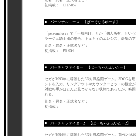
別名・異名・正式名など：
初掲載： CH7-057
■
パーソナルユース
【ぱーそなるゆーす】
「personal use」で「一般向け」とか「個人所
ラージュ騎士団の場合、キュキィのエレシス、斑鳩のア
別名・異名・正式名など：
初掲載： PS-054
■
バーチャファイター
【ばーちゃふぁいたー】
セガが1993年に稼動した3D対戦格闘ゲーム。3DC
ンドを入力。リングアウトやカウンターヒットの概念が
対戦相手がほとんど見つからない状態であったが、時間
れる。
別名・異名・正式名など：
初掲載：
■
バーチャファイター2
【ばーちゃふぁいたー2】
セガが1994年に稼動した3D対戦格闘ゲーム。前作と