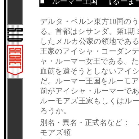
■
ルーマー王国
【るーま
デルタ・ベルン東方10国の
る。首都はシサンダ。第1期
したメルカ公家の領地である
王家のアイシャ・コーダンテ
ャ・ルーマー女王である。
血筋を遺そうとしないアイ
だ。ルーマー王国をルーモ
前がアイシャ・ルーマーで
ルーモアズ王家もしくはル
ろうか。
別名・異名・正式名など： 
モアズ領