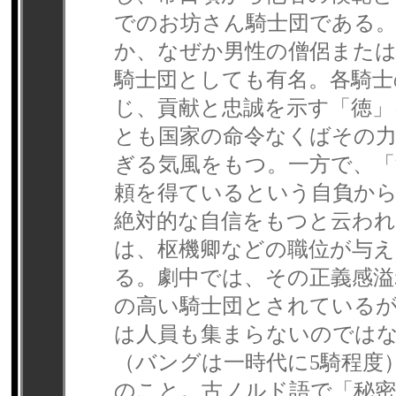
でのお坊さん騎士団である
か、なぜか男性の僧侶または
騎士団としても有名。各騎士
じ、貢献と忠誠を示す「徳」
とも国家の命令なくばその
ぎる気風をもつ。一方で、「
頼を得ているという自負か
絶対的な自信をもつと云われ
は、枢機卿などの職位が与
る。劇中では、その正義感溢
の高い騎士団とされている
は人員も集まらないのではな
（バングは一時代に5騎程度）
のこと。古ノルド語で「秘密