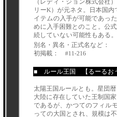
（レディ・ジョン株式会社）が
リーK）が元ネタ。日本国内
イテムの入手が可能であっ
めに入手困難とのこと。公
続していない可能性もある
別名・異名・正式名など：
初掲載： #11-216
■
ルール王国
【るーるお
太陽王国ルールとも。星団暦1
大陸に存在していた王制国家
であるが、かつてのフィル
っての大国とされ、規模は