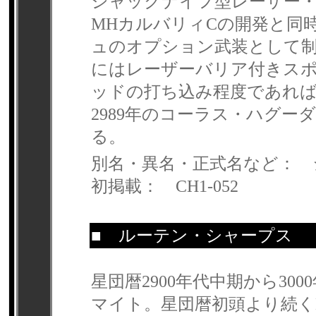
ジャックナイフ型レーザー
MHカルバリィCの開発と同
ュのオプション武装として
にはレーザーバリア付きス
ッドの打ち込み程度であれば
2989年のコーラス・ハグ
る。
別名・異名・正式名など： 
初掲載： CH1-052
■
ルーテン・シャープス
【
星団暦2900年代中期から3
マイト。星団暦初頭より続く