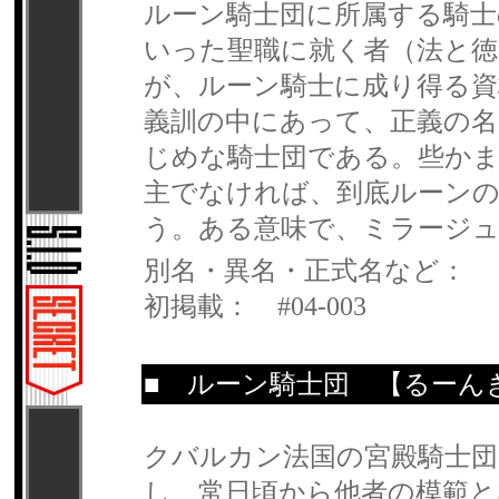
ルーン騎士団に所属する騎士
いった聖職に就く者（法と
が、ルーン騎士に成り得る資
義訓の中にあって、正義の
じめな騎士団である。些か
主でなければ、到底ルーン
う。ある意味で、ミラージュ
別名・異名・正式名など：
初掲載： #04-003
■
ルーン騎士団
【るーん
クバルカン法国の宮殿騎士団
し、常日頃から他者の模範と