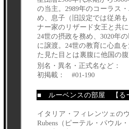
の当主。2989年のコーラ
め、息子（旧設定では従弟
ナー家のリザード女王と共に
24世の摂政を務め、3020
に譲渡。24世の教育に心血
た見た目とは裏腹に他国の
別名・異名・正式名など：
初掲載： #01-190
■
ルーベンスの部屋
【るー
イタリア・フィレンツェのウフィ
Rubens（ピーテル・パウ