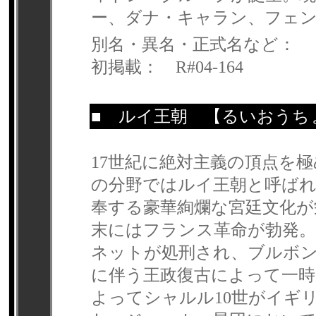
ー、ダナ・キャラン、フェ
別名・異名・正式名など：
初掲載： R#04-164
■
ルイ王朝
【るいおうち
17世紀に絶対主義の頂点を
の分野ではルイ王朝と呼ばれ
奉する豪華絢爛な宮廷文化が
末にはフランス革命が勃発。1
ネットが処刑され、ブルボ
に伴う王政復古によって一時
よってシャルル10世がイギ