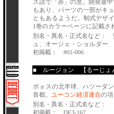
ス語で「赤」の意。開発途中
もあり、パーツの一部がキュ
ともあるようだ。制式デザ
1巻のカラーページに記載さ
別名・異名・正式名など： 
ュ、オージェ・ショルダー
初掲載： #01-006
■
ルージョン
【るーじょ
ボォスの北半球、ハツーダン
首都。
ユーコン経済連合
の項
別名・異名・正式名など：
初掲載： DE3-167