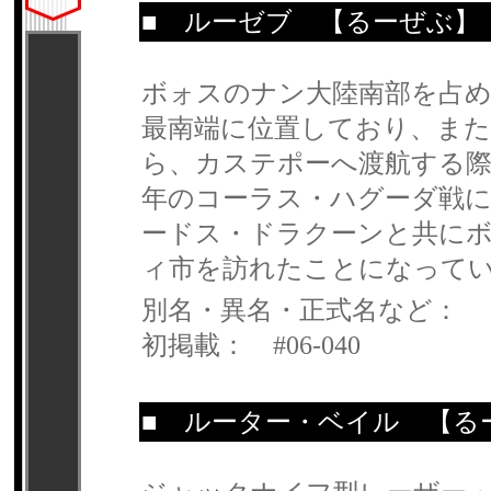
■
ルーゼブ
【るーぜぶ】
ボォスのナン大陸南部を占
最南端に位置しており、ま
ら、カステポーへ渡航する際
年のコーラス・ハグーダ戦
ードス・ドラクーンと共に
ィ市を訪れたことになって
別名・異名・正式名など：
初掲載： #06-040
■
ルーター・ベイル
【るー