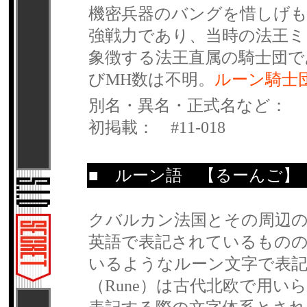
機密兵器のバングを惜しげ
強戦力であり、当時の法王
象徴する法王直属の騎士団で
びMH数は不明。
ルーン騎士
別名・異名・正式名など：
初掲載： #11-018
■
ルーン語
【るーんご】
クバルカン法国とその周辺
英語で表記されているものの
いるようなルーン文字で表
（Rune）は古代北欧で用