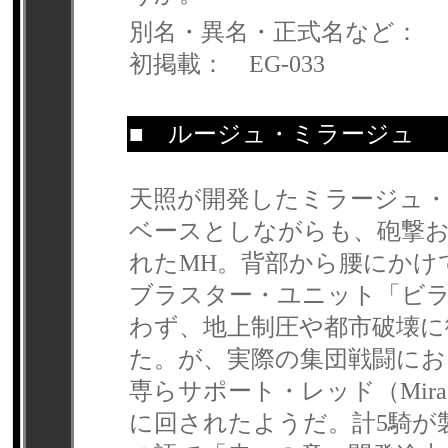
別名・異名・正式名など：
初掲載： EG-033
■
ルージュ・ミラージュ
【
天照が開発したミラージュ
ベースとしながらも、砲撃
れたMH。背部から腰にかけ
ブラスター・ユニット「ビ
わず、地上制圧や都市破壊
た。が、実際の集団戦闘にお
専らサポート・レッド（Mira
に回されたようだ。計5騎が製