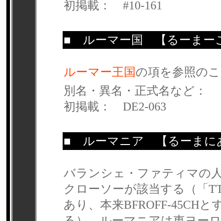
初掲載： #10-161
■
ルーマー国
【るーまー
ルーマー王国
の項を参照のこ
別名・異名・正式名など：
初掲載： DE2-063
■
ルーマニア
【るーまに
バランシェ・ファティマの
クローソーが該当する（「T
あり、本来BFROFF-45CHと
る）。ルーマニアは東ヨーロ