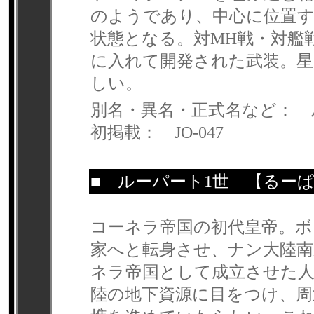
のようであり、中心に位置
状態となる。対MH戦・対艦
に入れて開発された武装。星
しい。
別名・異名・正式名など： 
初掲載： JO-047
■
ルーパート1世
【るーぱ
コーネラ帝国の初代皇帝。ボ
家へと転身させ、ナン大陸南
ネラ帝国として成立させた人
陸の地下資源に目をつけ、周