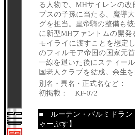
る人物で、MHサイレンの改
プスの子孫に当たる。魔導
グを担当。皇帝騎の整備も彼
に新型MHファントムの開発
モイライに渡すことを想定し
のフィルモア帝国の国家元首
一線を退いた後にスティー
国老人クラブを結成。余生
別名・異名・正式名など：
初掲載： KF-072
■
ルーテン・バルミドラン
ゃーぷす】