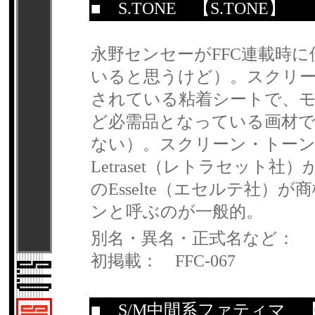
■
S.TONE
【S.TONE】
永野センセーがFFC連載時に
いると思うけど）。スクリ
されている粘着シートで、
ど必需品となっている画材
ない）。スクリーン・トー
Letraset（レトラセッ
のEsselte（エセルテ社
ンと呼ぶのが一般的。
別名・異名・正式名など：
初掲載： FFC-067
■
S/M中間系ファティマ
【