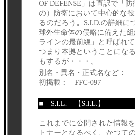
OF DEFENSE」は直訳で「
の）防衛において中心的な
るのだろう。S.I.D.の詳
球外生命体の侵略に備えた組
ラインの最前線」と呼ばれて
つまり本拠ということにな
もするが・・・。
別名・異名・正式名など：
初掲載： FFC-097
■
S.I.L.
【S.I.L.】
これまでに公開された情報
トナーとなるべく、かつて