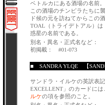
ベトルカにある酒場の名前
この酒場のチンピラたちに襲
ド候の元を訪ねてからこの酒場
TOAL（トライデトアル）は
惑星の名前である。
別名・異名・正式名など：
初掲載： #01-073
■
SANDRA YLQE
【SANDR
サンドラ・イルケの英訳表記
EXCELLENT」のカード
ルケ
の項を参照のこと。