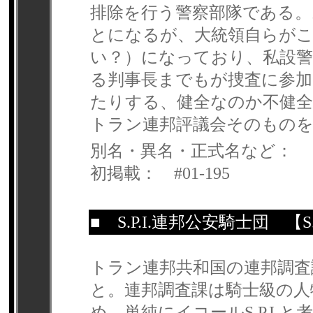
排除を行う警察部隊である。
とになるが、大統領自らがこ
い？）になっており、私設
る判事長までもが捜査に参加
たりする、健全なのか不健
トラン連邦評議会そのもの
別名・異名・正式名など：
初掲載： #01-195
■
S.P.I.連邦公安騎士団
【S
トラン連邦共和国の連邦調査課
と。連邦調査課は騎士級の人
め、単純にイコールS.P.I.