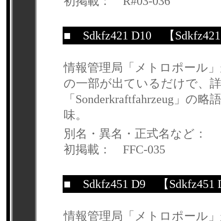
初掲載： R#03-036
■
Sdkfz421 D10
【Sdkfz421
情報管理局「メトロポール」
の一部が出ているだけで、詳細
「Sonderkraftfahrz
味。
別名・異名・正式名など：
初掲載： FFC-035
■
Sdkfz451 D9
【Sdkfz451
情報管理局「メトロポール」