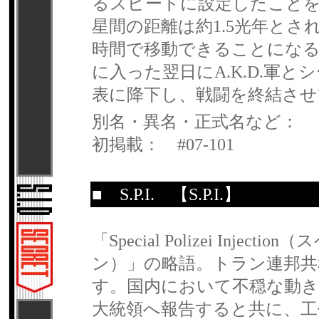
るスピードに設定したこと
星間の距離は約1.5光年とさ
時間で移動できることになる
に入った翌日にA.K.D.軍
表に降下し、戦闘を終結させ
別名・異名・正式名など：
初掲載： #07-101
■
S.P.I.
【S.P.I.】
「Special Polizei In
ン）」の略語。トラン連邦共
す。国内において不穏な動き
大統領へ報告すると共に、工