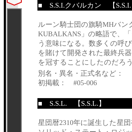
■
S.S.I.クバルカン
【S.S.
ルーン騎士団の旗騎MHバングの正式名
KUBALKANS」の略語で
う意味になる。数多くの呼び
を賭けて開発された最終兵器
を冠することにしたのだろ
別名・異名・正式名など：
初掲載： #05-006
■
S.S.L.
【S.S.L.】
星団暦2310年に誕生した星