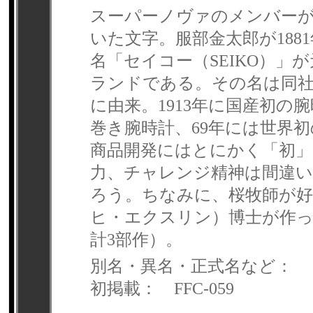
スーパーノヴァのメンバー
いた文字。服部金太郎が18
名「セイコー（SEIKO）
ランドである。その名は同社
に由来。1913年に国産初の
巻き腕時計、69年には世界
商品開発にはとにかく「初」
力、チャレンジ精神は間違
ろう。ちなみに、桜牧師が好きな時
ヒ・エクスリン）博士が作ったユ
計3部作）。
別名・異名・正式名など：
初掲載： FFC-059