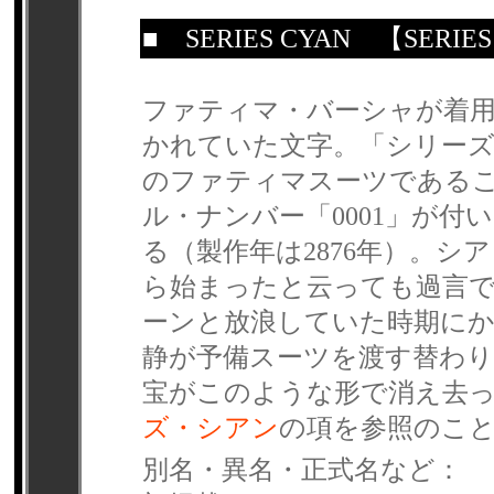
■
SERIES CYAN
【SERIES
ファティマ・バーシャが着
かれていた文字。「シリー
のファティマスーツである
ル・ナンバー「0001」が
る（製作年は2876年）。
ら始まったと云っても過言
ーンと放浪していた時期に
静が予備スーツを渡す替わ
宝がこのような形で消え去
ズ・シアン
の項を参照のこ
別名・異名・正式名など：