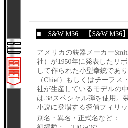
■
S&W M36
【S&W M36
アメリカの銃器メーカーSmit
社）が1950年に発表した
して作られた小型拳銃であり
（Chief）もしくはチーフス・ス
社が生産しているモデルの中
は.38スペシャル弾を使用
小説に登場する探偵フィリ
別名・異名・正式名など：
初掲載： TJ02-067