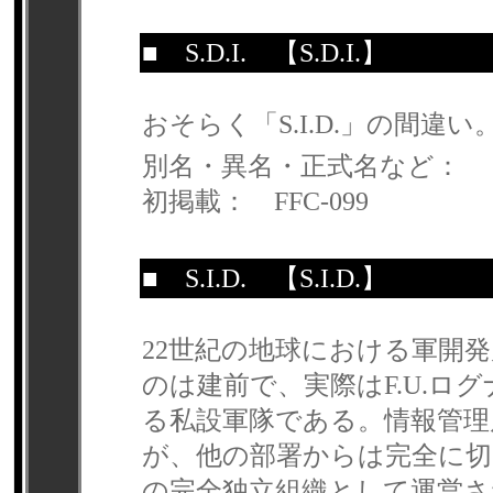
■
S.D.I.
【S.D.I.】
おそらく「S.I.D.」の間違い
別名・異名・正式名など：
初掲載： FFC-099
■
S.I.D.
【S.I.D.】
22世紀の地球における軍開
のは建前で、実際はF.U.
る私設軍隊である。情報管
が、他の部署からは完全に切
の完全独立組織として運営