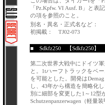
この場合は、タイガーIを「Pz.Kpf
「Pz.Kpfw. VI Ausf.
の項を参照のこと。
別名・異名・正式名など：
初掲載： TJ02-073
■
Sdkfz250
【Sdkfz250】
第二次世界大戦中にドイツ軍が開
と。1tハーフトラックをベ
を可能とした。開発はDema
し、43年から構造を簡略化
別に細部を変更した1～12型があ
Schutzenpanzerwage