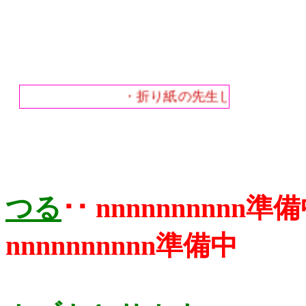
のとき、やや甘いとか・辛
いとか記録し、次の時には
調整して測って入れる、問
題もある、 台所の塩など勝
手に頂くので、辛いのもあ
れば、うすいのもある、こ
れは比重計や、 塩分濃度計
・折り紙の先生してます・生徒
で補正するが、甘さ･酸味に
はきかない、当然、「○○の
もと」とかは避ける、 たと
えば「梅のカリカリ漬け」
に「カリカリ漬けのもと」
を使うと簡単でも、 図書館
の古い本を探すと、石灰水
つる
･･
nnnnnnnn
に漬けると書いてある、原
理もわかるし、再現しやす
い、 「○○のもと」はメーカ
nnnnnnnnnn準備中
ーが潰れればなくなるし、
新製品に替わると研究が途
切れるので･･ ･･･家族との
協調や、役割分担にも気を