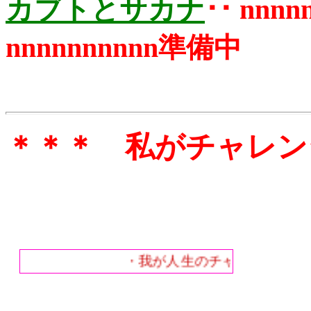
カブトとサカナ
･･
nn
使う、「みそ汁」を作った
としょう、 うまくできたと
しょう、でも、「奥様」よ
nnnnnnnnnn準備中
りうまかったら、また困
る、 「みそ汁」は私の立ち
入る領域ではない･･･････私
の出番は、サカナの三枚お
ろしや、 たまねぎのサラ
ダ、大根おろし位か、通常
は「あらいぐま」とて、食
＊＊＊ 私がチャレン
器あらいに徹している、 わ
たしのチャレンジしたレシ
ピは * 「ヂャ
ム」･･･ * 「ぶ
どうジュース」･･ *
「梅のカリカリ漬け」･･･試
作中 * 「鶏の燻製」･･･
会場と 中心になる４人位と
・我が人生のチャレンジの数々
鶏の３０～５０羽くらいが
揃わないとダメ･･･備品はあ
るし、 メンバーは適当に
* 「サクラの花の塩漬