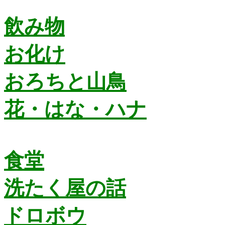
飲み物
お化け
おろちと山鳥
花・はな・ハナ
食堂
洗たく屋の話
ドロボウ