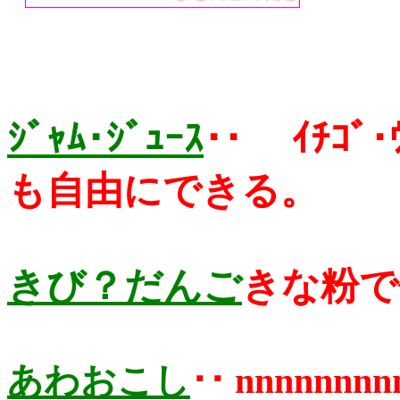
ｼﾞｬﾑ･ｼﾞｭｰｽ
･･ ｲﾁｺﾞ･
も自由にできる。
きび？だんご
きな粉で
あわおこし
･･
nnnnn