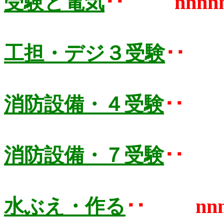
受験と電気
･･
nnnn
工担・デジ３受験
･
消防設備・４受験
･
消防設備・７受験
･
水ぶえ・作る
･･
nn