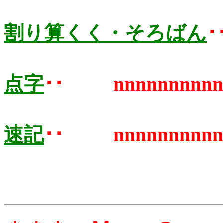
割り算くく・そろばん
点字
･･
nnnnnnnn
速記
･･
nnnnnnnn