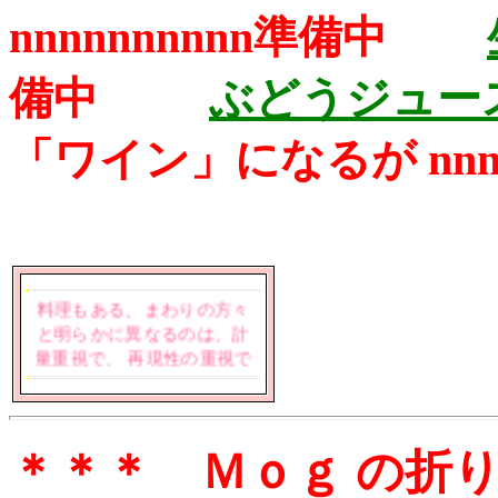
nnnnnnnnnn準備中
備中
ぶどうジュース(
「ワイン」になるが
nn
＊私の数ある趣味のうち、
料理もある、まわりの方々
と明らかに異なるのは、計
量重視で、 再現性の重視で
ある、塩･一つまみとか、ミ
リン･少々とはせずに、２g
とか０．２５gとか 測って
記録する、本に一つまみと
＊＊＊ Ｍｏｇ の折
あれば一つまみ入れるが、
測って１gと記録する、 そ