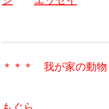
ジ
エッセイ
＊＊＊ 我が家の動物
もぐら