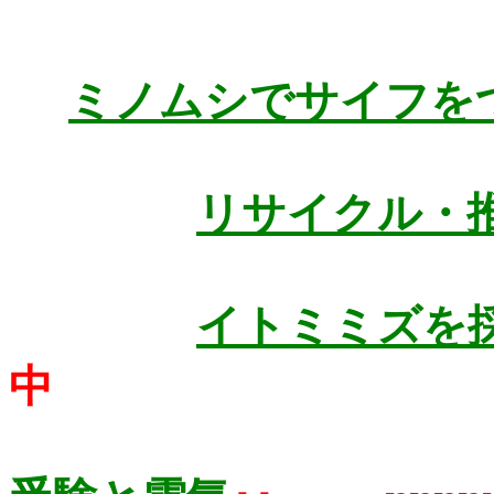
け」･･･八重ざくらがないと
ダメ ｼﾞｬﾑ･ｼﾞｭｰｽ･･ ｲﾁｺﾞ･ｳ
ﾒ･ｲﾁﾁﾞｸ･ｷｳｲ･･甘さも硬さも
ミノムシでサイフを
自由にできる。 ＊
リサイクル・
イトミミズを
中