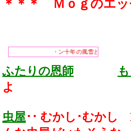
＊＊＊ Ｍｏｇのエッ
・ン十年の風雪と嵐の中・書き
ふたりの恩師
も
よ
虫屋
･･
むかし･むかし Lo