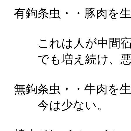
有鉤条虫・・豚肉を生
これは人が中間宿主
でも増え続け、悪化
無鉤条虫・・牛肉を生
今は少ない。