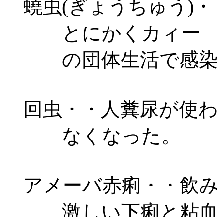
蟯虫(ぎょうちゅう)・
とにかくカィー カ
の団体生活で感染す
回虫・・人糞尿が使わ
なくなった。
アメーバ赤痢・・飲み
激しい下痢と粘血