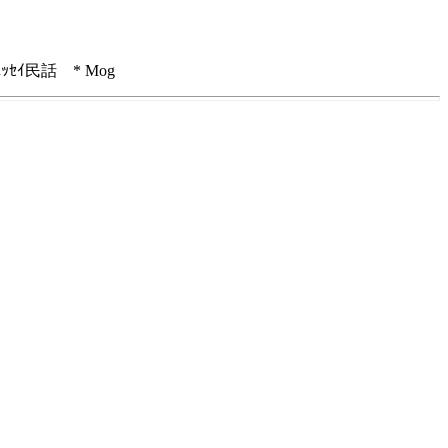
ｴｯｾｲ民話 * Mog