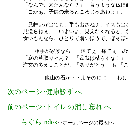
「なんで、来たんなら？」 言うような仏頂面
「こかぁ、子供の来るところじゃあねぇ」、
見舞いが出ても、手も出さねぇ、イスも出さ
見送らねぇ、 いよいよ、見えなくなると、急
食いもんなら、ひとりで隅のほうで、ぼそぼそ
相手が家族なら、「痛てぇ・痛てぇ」の
「庭の草取りゃあ？」「盆栽は枯らすな！」「
注文の多えぇことが、「ありがとう」 も 「ご
他山の石か・・よそのじじ！、わしも、あ
次のペーシ･健康診断 へ
前のページ･トイレの消し忘れ へ
もぐらindex
･･ホームページの最初