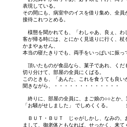
表現している。
その間にも、病室中のイスを借り集め、全員が
接待これつとめる。
様態を聞かれても、「わしゃあ、良ぇ、わしゃ
客が帰る時には、とにかく見送りに行く、杖を
かまやぁせん、
本当の寝たきりでも、両手をいっぱいに振って、
頂いたものが食品なら、菓子であれ、くだも
切り分けて、部屋の全員にくばる。
このときも、「あんた、これを食うても良いかの
聞きながら、・・・・・・・・・・・・・
終りに、部屋の全員に、まご娘の○○とか、近所
「お騒がせしました」 でしめくくる。 病
ＢＵＴ・ＢＵＴ じゃがしかし、なみの、お方
まして、御老体ともなれば、せっかく、来てく