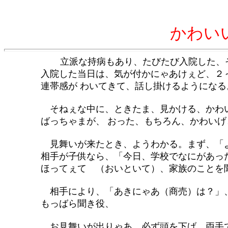
かわい
立派な持病もあり、たびたび入院した、そん
入院した当日は、気が付かにゃあけぇど、２～
連帯感が わいてきて、話し掛けるようになる
そねぇな中に、ときたま、見かける、かわいい
ばっちゃまが、 おった、もちろん、かわいげど
見舞いが来たとき、ようわかる。まず、「よぉ
相手が子供なら、「今日、学校でなにがあった
ほってぇて （おいといて）、家族のことを
相手により、「あきにゃあ（商売）は？」、百
もっばら聞き役、
お見舞いが出りゃあ、必ず頭を下げ、両手で受