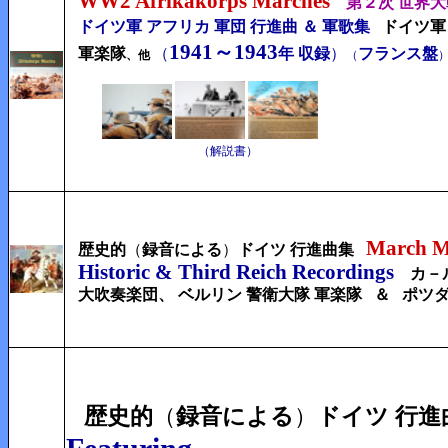
WW2 Afrikakorps Marches
第２次 世界大
ドイツ軍 アフリカ 軍団 行進曲 ＆ 軍歌集
ドイツ軍
1941～1943
軍楽隊
（
年 収録
）
フランス
盤
、他
（
（解説書）
March M
歴史的
（
録音による
）
ドイツ 行進曲集
Historic & Third Reich Recordings
カ－
大吹奏楽団、
ベルリン 警衛大隊 軍楽隊
＆
ポツダ
歴史的
（
録音による
）
ドイツ 行進