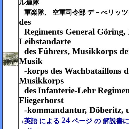
ル連隊
軍楽隊、 空軍司令部
デ－べリッツ
des
Regiments General Göring,
Leibstandarte
des
Führers,
Musikkorps de
Musik
-korps
des Wachbataillons d
Musikkorps
des
Infanterie-Lehr Regime
Fliegerhorst
-kommandantur,
Döberitz, u
24
英語 による
ページ の 解説書
（