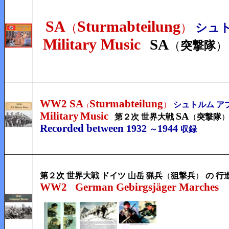
SA
Sturmabteilung
（
）
シュト
Military Music
SA
（
突撃隊
）
WW2 SA
Sturmabteilung
）
シュトルム ア
（
Military
Music
SA
第２次 世界大戦
（
突撃隊
Recorded between
1932
1944
～
収録
第２次 世界大戦 ドイツ 山岳 猟兵
（
狙撃兵
）
の 行
WW2
German Gebirgsjäger Marches