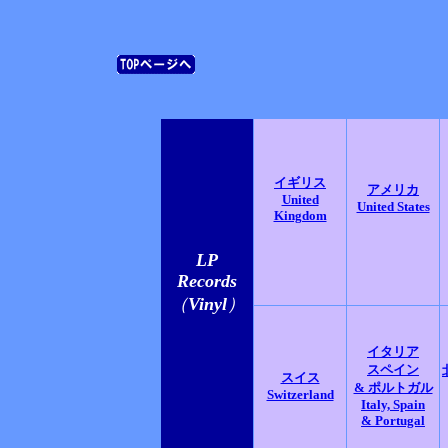
イギリス
アメリカ
United
United States
Kingdom
LP
Records
（
Vinyl
）
イタリア
スペイン
スイス
& ポルトガル
Switzerland
Italy, Spain
& Portugal