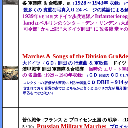
1928～1943
各 軍楽隊 ＆ 合唱隊、
（
年
収録
他
）
（
24
数多くの 貴重な写真入り
ペ－ジの英語による
1939
Infanteriere
年
6
14
大ドイツ歩兵連隊／
月
日
land
ベルリンのウンタ－・デン・リンデン
大
-
は
（
司令部"
か
上記 "大ドイツ師団" に 改名後 堂々
ら
Marches & Songs of the Division Großd
大ドイツ
（
ＧＤ
師団 の 行進曲 ＆ 軍歌集
ドイツ
）
装甲戦車 師団 軍楽隊＆合唱隊
当時の エリ－ト軍
の 名曲集
1929～1943年収録
ＧＤ
ＣＤ
（
）
（
師団の
とし
DBH－914
ＣＤ
コレクタ－の 評価が大変高い
上記 米国盤
が
含まれており 音質の点では どちらかと言うと 当ＣＤの方が 幾分優
甲乙を
つけがたい
）
1
普仏戦争
フランス と プロイセン王国 の 戦争
（
）（
Prussian Military Marches
5 / 10
プロイセ
）