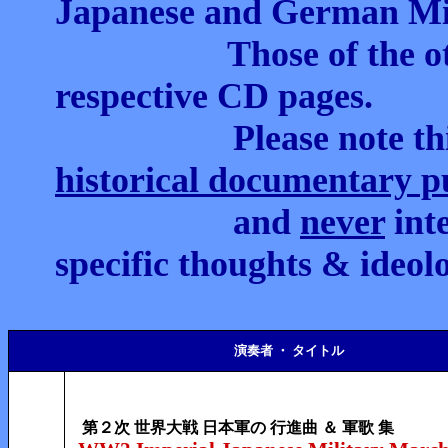
Japanese and German Mil
Those of the o
respective CD pages.
Please note th
historical documentary p
and
never
inte
specific thoughts & ideolo
演奏者 ・ タイトル
第２次 世界大戦 日本軍の 行進曲 ＆ 軍歌 集