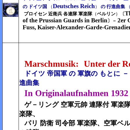
Deutsches Reich
の
ドイツ国
（
）
の 行進曲集
T
プロイセン 近衛兵 各連隊 軍楽隊
（
ベルリン
）
〔
of the Prussian Guards in Berlin
2er 
〕－
Fuss, Kaiser-Alexander
-Garde-Grenadier
Marschmusik:
Unter der Re
ドイツ 帝国軍 の 軍旗の もとに －
進曲集
In Originalaufnahmen 193
ゲ－リング 空軍元帥 連隊付 軍楽
楽隊、
パリ 防衛 司令部 軍楽隊、空軍ベ