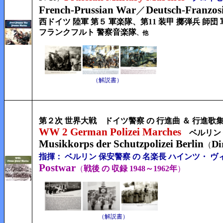
French-Prussian War
Deutsch-Franzosi
／
西ドイツ 陸軍 第５ 軍楽隊、第11 装甲 擲弾兵 師団
フランクフルト 警察音楽隊
、
他
（解説書）
第２次 世界大戦 ドイツ警察 の 行進曲 ＆ 行進歌
WW 2 German Polizei Marches
ベルリン
Musikkorps der Schutzpolizei Berlin
Di
（
指揮： ベルリン 保安警察 の 名楽長
ハインツ・ ヴ
Postwar
（
戦後 の 収録
1948～1962年
）
（解説書）