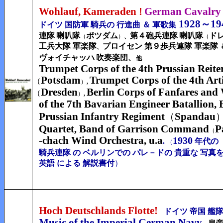
Wohlauf, Kameraden !
German Cavalry
1928
19
～
ドイツ 国防軍 騎兵の 行進曲 ＆ 軍歌集
連隊
喇叭
隊
ポツダム
第４砲兵連隊
喇叭隊
ド
（
）
、
（
工兵大隊 軍楽隊
プロイセン 第９歩兵連隊 軍楽隊 
、
ヴォイチャッハ
吹奏楽団、
他
Trumpet Corps of the 4th Prussian Reit
Potsdam
Trumpet Corps of the 4th Art
（
）
,
Dresden
Berlin Corps of Fanfares and
（
）
,
of the 7th Bavarian Engineer Batallion, 
Prussian Infantry Regiment
Spandau
（
Quartet
Band of Garrison Command
P
,
（
-chach Wind
Orchestra, u.a
1930
.
年代の 
（
騎兵連隊 の ベルリンでの パレ－ドの 貴重な 写真を
英語 による 解説書付
）
Hoch Deutschlands Flotte!
ドイツ 帝国 艦
Music of the Imperial German Navy