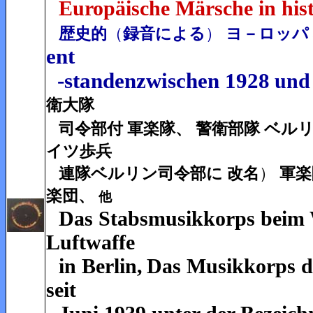
Europäische Märsche in hi
歴史的
（
録音による
）
ヨ－ロッパ 
ent
-standenzwischen 1928
und
衛大隊
司令部付 軍楽隊、 警衛部隊 ベル
イツ歩兵
連隊ベルリン司令部に 改名
）
軍楽
楽団、
他
Das Stabsmusikkorps beim 
Luftwaffe
in Berlin,
Das Musikkorps d
seit