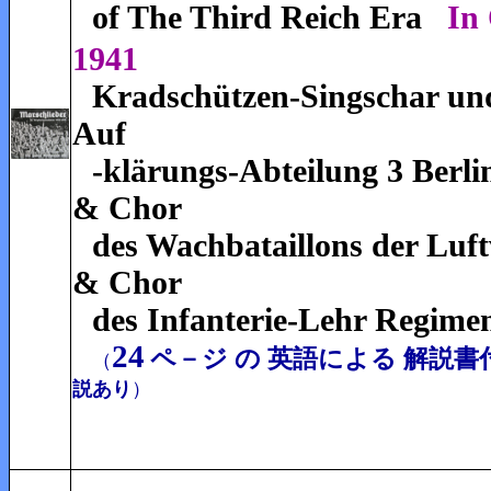
of The Third Reich Era
In
1941
Kradschützen-Singschar un
Auf
-klärungs-Abteilung 3 Berl
& Chor
des Wachbataillons der Luft
& Chor
des Infanterie-Lehr Regime
24
ペ－ジ の 英語による 解説書
（
説あり
）