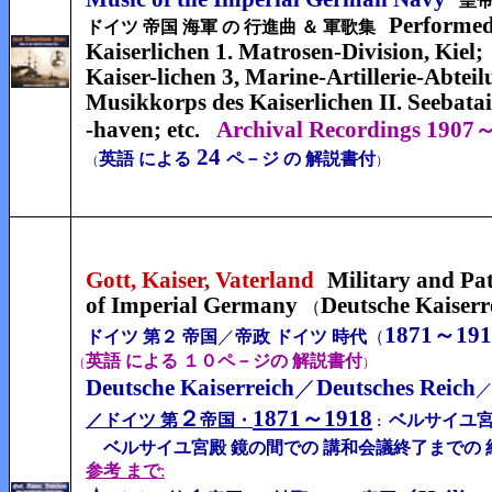
皇帝
Performed
ドイツ 帝国 海軍 の 行進曲 ＆ 軍歌集
Kaiserlichen 1. Matrosen-Division, Kiel;
Kaiser-lichen 3,
Marine-Artillerie-Abtei
Musikkorps des Kaiserlichen II. Seebata
-haven;
etc
Archival Recordings
1907
.
24
英語 による
ペ－ジ の 解説書付
（
）
Gott, Kaiser, Vaterland
Military and Pat
of
Imperial Germany
Deutsche
Kaiserr
（
1871～191
ドイツ 第２ 帝国
／
帝政 ドイツ 時代
（
英語 による １０ペ－ジの 解説書付
（
）
Deutsche Kaiserreich
Deutsches Reich
／
1871～1918
２
／
ドイツ 第
帝国・
ベルサイユ宮
：
ベルサイユ宮殿 鏡の間での 講和会議終了までの 
参考 まで
: