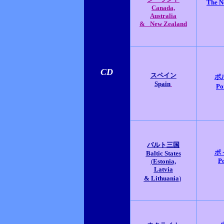
The N
Canada,
Australia
&
New Zealand
CD
スペイン
ポ
Spain
Po
バルト三国
ポ
Baltic States
P
(
Estonia,
Latvia
& Lithuania
)