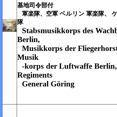
基地司令部付
軍楽隊、空軍 ベルリン 軍楽隊、 
隊
Stabsmusikkorps des Wachba
Berlin,
Musikkorps der Fliegerhor
Musik
-korps der Luftwaffe Berli
Regiments
General Göring