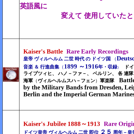
英語風に
変えて 使用していたと 言
Kaiser's Battle
Rare Early Recordings
Deutsc
皇帝 ヴィルヘルム 二世 時代 の ドイツ国
（
1899 ～1916
音楽 ＆ 行進曲集
（
年・
収録
ドイ
）
ライプツィヒ、 ハノ－ファ－、 ベルリン、 各 連隊 
Battl
海軍
（
ヴィルヘルムスハ－フェン
）
軍楽隊
by the Military Bands from Dresden, Lei
Berlin
and the Imperial German Marine
Kaiser's Jubilee 1888～1913
Rare Origi
２５
ドイツ皇帝 ヴィルヘルム 二世 即位
周年－
皇