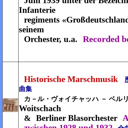
Juni 1939 unter der Bezeic
Infanterie
regiments «Großdeutschlan
seinem
Orchester, u.a.
Recorded b
Historische Marschmusik
曲集
カ－ル・ヴォイチャッハ － ベル
Woitschach
Berliner Blasorchester
A
&
zwischen 1928 und 1932