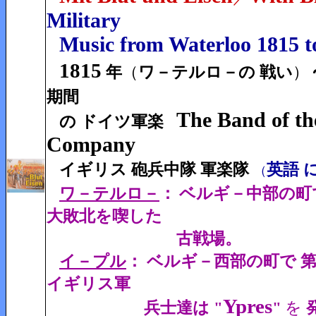
Military
Music from Waterloo 1815 t
1815
年
（
ワ－テルロ－の 戦い
）
期間
The Band of th
の ドイツ軍楽
Company
イギリス 砲兵中隊 軍楽隊
英語 
（
ワ－テルロ－
：
ベルギ－中部の町で
大敗北を喫した
古戦場。
イ－プル
： ベルギ－西部の町で 第
イギリス軍
Ypres
兵士達は
"
"
を