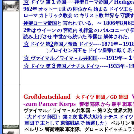
☆
１
----
／
Heilige
ドイツ 第
帝国
神聖ローマ帝国
962
年
オットー 1世 の 即位から 始まる ドイツ王
ローマ カトリック教会 の キリスト教 世界を 守護
～
1806
8
6
神聖ローマ帝国
と 言われている。
年
月
2
世は
ウイーン の 宮廷内 礼拝堂 の バルコニーで 
読み上げさせ 中世から続いた 帝国は 解体された。
☆
2
----
187
1
191
ドイツ 第
帝国／帝政 ドイツ
年～
（
プロイセン国王を ドイツ皇帝に戴く 君
☆
----1919
１
ヴァイマル／ワイマ－ル共和国
年～
☆
３
----
1933
1
ドイツ 第
帝国／ナチスドイツ
年
～
Großdeutschland
大ドイツ 師団
／
GD 師団
-zum Panzer Korps
警衛 部隊 から 装甲 戦車
ヴァイマル
／
ワイマ－ル共和国 ～ 第２次 世界大戦
大ドイツ 師団：
第２次 世界大戦時 ナチス ドイツ 
（
軍団で 主として 東部戦線で 活躍した
）
ベルリン 
ベルリン 警衛連隊 軍楽隊、グロ－スドイッチュラント