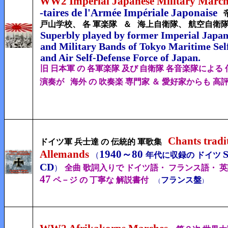
WW2 Imperial Japanese Military March
-taires de l'Armée Impériale Japonaise
戸山学校、 各 軍楽隊
＆
海上自衛隊、 航空自衛
Superbly played by former Imperial Japan
and Military Bands of Tokyo Maritime Sel
and Air Self-Defense Force of Japan.
旧 日本軍 の 各軍楽隊 及び
自衛隊 各音楽隊による 
演奏が
海外 の 吹奏楽 専門家 ＆ 愛好家からも 高
Chants tradi
ドイツ軍 兵士達 の 伝統的 軍歌集
Allemands
1940
80
～
（
年代に収録の ドイツ
CD
）
全曲
歌詞入りで
ドイツ語・ フランス語・ 英
47
ペ－ジ の
丁寧な 解説書付
フランス盤
（
）