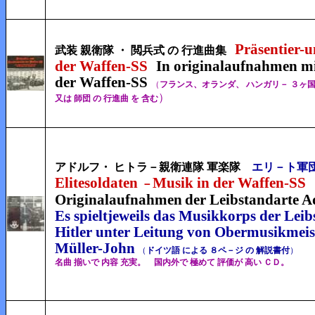
Präsentier-
武装 親衛隊 ・ 閲兵式 の 行進曲集
der Waffen-SS
In originalaufnahmen m
der Waffen-SS
（
フランス、オランダ、 ハンガリ－ ３ヶ国
）
又は 師団 の 行進曲 を 含む
アドルフ・ ヒトラ－親衛連隊 軍楽隊
エリ－ト軍団
Elitesoldaten
Musik in der Waffen-SS
－
Originalaufnahmen
der Leibstandarte Ad
Es spieltjeweils das Musikkorps
der Leib
Hitler unter Leitung von Obermusik
mei
Müller-John
（
ドイツ語 による ８ペ－ジ の 解説書付
）
名曲 揃いで 内容 充実。 国内外で 極めて 評価が 高い ＣＤ。