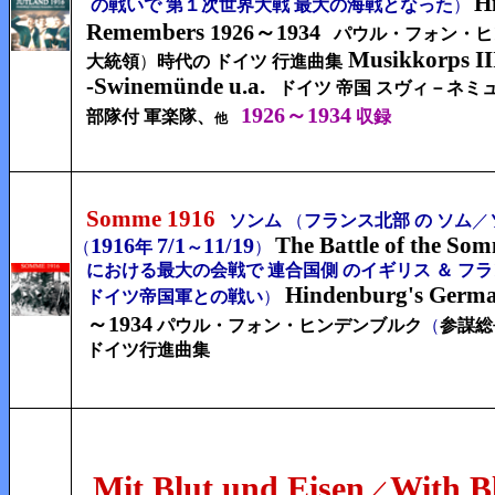
H
の戦いで 第１次世界大戦 最大の海戦となった
）
Remembers
1926～1934
パウル・フォン・ヒ
Musikkorps III
大統領
）
時代の ドイツ 行進曲集
-Swinemünde u.a.
ドイツ 帝国 スヴィ－ネミュ
1926～1934
部隊付 軍楽隊、
収録
他
Somme 1916
ソンム
（
フランス北部 の ソム
／
The Battle of the So
1916
7/
1
11/
19
（
年
～
）
における最大の会戦で
連合国側 の
イギリス ＆ フ
Hindenburg's Germ
ドイツ帝国軍
との戦い
）
～1934
パウル・フォン・ヒンデンブルク
（
参謀総
ドイツ行進曲集
Mit Blut und Eisen
With B
／