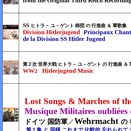
from the Original Third Reich Recordin
SS
ヒトラ－ ユ－ゲント 師団 の 行進曲 ＆ 軍歌集
Division Hitlerjugend
Principaux Chant
de la Division SS Hitler Jugend
第２次 世界大戦 ヒトラ－ ユ－ゲント の 行進曲 ＆
Hitlerjugend Music
WW2
Lost Songs & Marches of t
Musique Militaires oubliée
Wehrmacht
ドイツ 国防軍
／
の
第１集 と 同様 これまで 比較的 忘れられて 