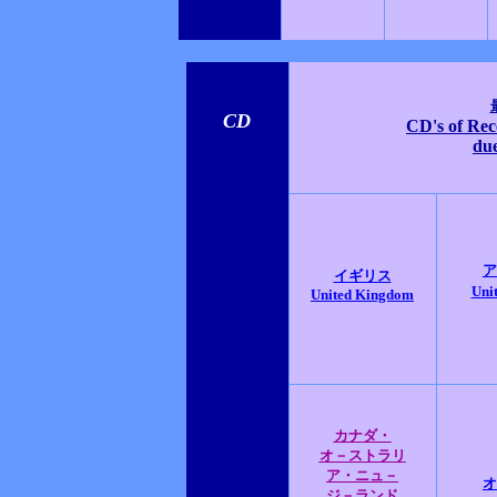
CD
CD's of Rec
due
ア
イギリス
Unit
United Kingdom
カナダ・
オ－ストラリ
ア・ニュ－
オ
ジ－ランド