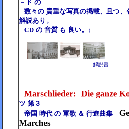
－ド の
数々の 貴重な写真の掲載、且つ、各
解説あり。
CD の 音質 も 良い。
）
解説書
Marschlieder:
Die ganze K
ツ 第３
Ge
帝国 時代 の 軍歌 ＆ 行進曲集
Marches