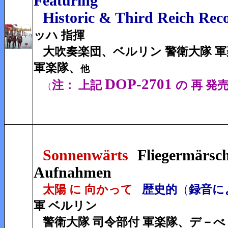
Featuring
Historic & Third Reich Rec
ッハ 指揮
大吹奏楽団、
ベルリン 警衛大隊 
軍楽隊、
他
DOP-2701
注： 上記
の 再 発
（
Sonnenwärts
Fliegermärsch
Aufnahmen
太陽 に 向かって
歴史的
（
録音に
軍 ベルリン
警衛大隊 司令部付 軍楽隊、デ－