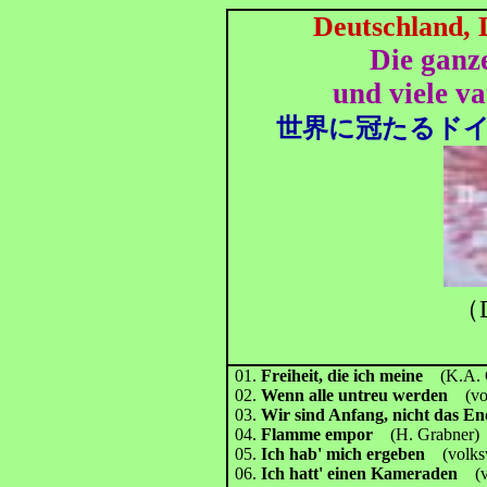
Deutschland, 
Die ganz
und viele v
世界に冠たるド
（D
01.
Freiheit, die ich meine
(K.A. 
02.
Wenn alle untreu werden
(v
03.
Wir sind Anfang, nicht das 
04.
Flamme empor
(H. Grabner)
05.
Ich hab' mich ergeben
(volks
06.
Ich hatt' einen Kameraden
(