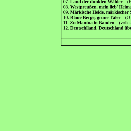
07.
Land der dunklen Wälder
(H
08.
Westpreußen, mein lieb' He
09.
Märkische Heide, märkische
10.
Blaue Berge, grüne Täler
(O 
11.
Zu Mantua in Banden
(volks
12.
Deutschlland, Deutschland üb