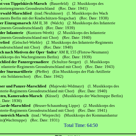
st von Tippelskirch-Marsch
(Bauerfeld) (2. Musikkorps des
rieregiments Grossdeutschland (Rec. Date: 1941)
erwald-Marschlied
(trad./Neuhäuser) (1. Musikkorps des Wach
ts Berlin mit der Kradschützen-Singschar) (Rec. Date: 1938)
er Einzugsmarsch
AM II, 38
(Walch) (2. Musikkorps des Infanterie
nts Grossdeutschland)
(Rec. Date: 1939)
der Infanterie
(Kuntzen-Werth) (2. Musikkorps des Infanterie
nts Grossdeutschland mit Chor) (Rec. Date: 1940)
rlied
(Gröschel-Wiehle) (2. Musikkorps des Infanterie-Regiments
eutschland mit Chor) (Rec. Date: 1940)
ch nach Motiven der Oper
Indra
AM II, 155 (Flotow-Neumann)
“
”
orps des Wachregiments Berlin) (Rec. Date: 1939)
chlied der Panzergrenadiere
(Schultze-Seeger) (1. Musikkorps
anterie-Regiments Grossdeutschland mit Chor) (Rec. Date: 1943)
der Sturmartillerie
(Pfeffer) (Ein Musikkorps der Flak-Artillerie
n Soldatenchor) (Rec. Date: 1942)
er und Panzer-Marschlied
(Majewski-Widmayr) (1. Musikkorps des
ie-Regiments Grossdeutschland mit Chor) (Rec. Date: 1940)
aten, Kameraden-Marsch
(Küssel) (Musikkorps der Wachtruppe Berlin)
ate: 1936)
 Garde-Marschlied
(Heuser-Schaumburg Lippe) (2. Musikkorps des
ie-Regiments Grossdeutschland mit Chor) (Rec. Date: 1941)
nstreich Marsch
(trad./ Wieprecht) (Musikkorps der Kommandantur
(Wachtruppe) (Rec. Date: 1931)
Total Time: 64:50