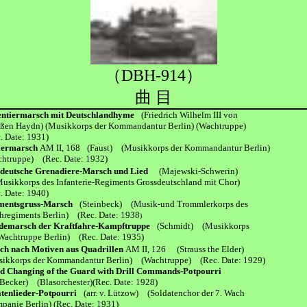
（DBH-914）
曲 目
entiermarsch mit Deutschlandhyme
(Friedrich Wilhelm III von
 Haydn) (Musikkorps der Kommandantur Berlin) (Wachtruppe)
ate: 1931)
liermarsch
AM II, 168
(Faust) (Musikkorps der Kommandantur Berlin)
uppe) (Rec. Date: 1932)
eutsche Grenadiere-Marsch und Lied
(Majewski-Schwerin)
kkorps des Infanterie-Regiments Grossdeutschland mit Chor)
ate: 1940)
mentsgruss-Marsch
(Steinbeck) (Musik-und Trommlerkorps des
iments Berlin) (Rec. Date: 1938
)
demarsch der Kraftfahre-Kampftruppe
(Schmidt) (Musikkorps
htruppe Berlin) (Rec. Date: 1935)
ch nach Motiven aus Quadrillen
AM II, 126
(Strauss the Elder)
orps der Kommandantur Berlin) (Wachtruppe) (Rec. Date: 1929)
d Changing of the Guard with Drill Commands-Potpourri
cker) (Blasorchester)(Rec. Date: 1928)
tenlieder-Potpourri
(arr. v. Lützow) (Soldatenchor der 7. Wach
ie Berlin) (Rec. Date: 1931)