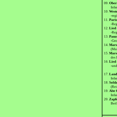
09.
Ober
Infante
10.
West
-regimen
11.
Paris
-Regime
12.
Lied 
-Regime
13.
Panze
-Grossd
14.
Mars
(Musikk
15.
Mars
des I nf
16.
Lied 
-und ei
17.
Lands
Infanter
18.
Sold
(Rec. D
19
Alte
.
Infanter
20.
Zapfe
Berlin)