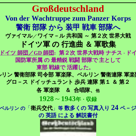
Großdeutschland
Von der Wachtruppe zum Panzer Korps
警衛 部隊 から 装甲 戦車 部隊へ
ヴァイマル
ワイマ－ル 共和国 ～ 第２次 世界大戦
／
ドイツ軍 の 行進曲 ＆ 軍歌集
ドイツ 師団
／
GD
師団
:
第２次 世界大戦時 ナチス
ド
・
国防軍所属 の 最精鋭 戦闘 部隊で
主として
東部 戦線で 活躍した
。
ルリン 警衛部隊 司令部 軍楽隊、ベルリン 警衛連隊 軍楽
グロ－ス ドイッチュラント 歩兵 連隊 第１ ＆ 第２
各 軍楽隊 ＆
合唱隊、
他
1928
～
1943
年
収録
・
24
「
衛兵交代
」
数多くの 写真入り
ペ－
ベルリン の
等
の 英語 による 解説書付