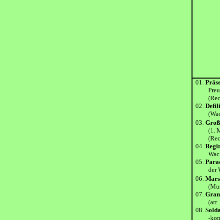
01.
Präs
Preußen
(Rec. D
02.
Defi
(Wachtr
03.
Großd
(1. Musi
(Rec. D
04.
Regi
Wachreg
05.
Para
der Wac
06.
Mars
(Musikk
07.
Gran
(arr. Be
08.
Solda
-kompan