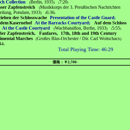
ch
Collection
Berlin, 1935
7:20
(
)
(
)
ser Zapfenstreich
Musikkorps der 3. Preußischen Nachrichten
(
lung, Potsdam,
1933
6:36
)
(
)
iehen der Schlosswache
Presentation of the Castle Guard
;
 dem
Kasernehof
At the Barracks Courtyard;
Auf dem Schloss
At the Castle Courtyard
Wachbataillon, Berlin, 1933
5:55
(
)
(
)
er Zapfenstreich,
Fanfares,
17th, 18th and 19th Century
imental Marches
Großes Blas-Orchester / Dir. Carl Woitschac
(
h)
44
)
Total Playing Time: 46:29
価格：￥2,700-