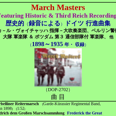
March Masters
eaturing Historic & Third Reich Recordin
歴史的
録音による
ドイツ 行進曲集
（
）
カ－ル・ヴォイチャッハ
指揮
－
大吹奏楽団、ベルリン警
大隊 軍楽隊 ＆
ポツダム 第３ 通信部隊付
軍楽隊
、
他
1898～1935
年
・ 収録
（
）
（DOP-2702）
曲 目
belliner Reitermarsch
Garde-Kürassier Regimental Band,
(
in 1898
1:52
) (
)
edrich dem Großen Marschsammlung
Frederick the Great