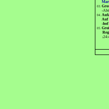
Mar
Gros
03.
-Abtei
Aufz
04.
Auf
-hof
Groß
05.
Reg
24:
(