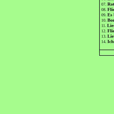
Rot
07.
Fli
08.
Es 
09.
Bo
10.
Lie
11.
Fli
12.
Lie
13.
Ich
14.