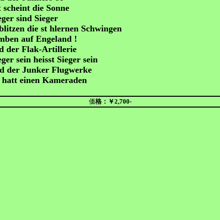
 scheint die Sonne
eger sind Sieger
blitzen die st hlernen Schwingen
mben auf Engeland !
d der Flak-Artillerie
eger sein heisst Sieger sein
d der Junker Flugwerke
 hatt einen Kameraden
価
格：￥2,700-