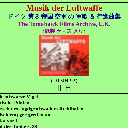
Musik der Luftwaffe
ドイツ 第３ 帝国 空軍 の 軍歌 ＆ 行進曲集
The Tomahawk Films Archive, U.K.
紙製 ケ－ス 入り
（
）
（DTMH-92）
曲 目
le schwarze V gel
tsche Piloten
sch des Jagdgeschwaders Richthofen
lschirmj ger greifen an
ka vor !
d der Junkers 88