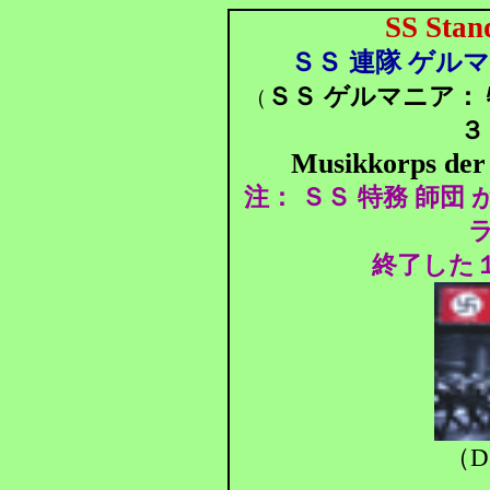
SS Stan
ＳＳ 連隊 ゲルマ
ＳＳ ゲルマニア： 
（
３
Musikkorps der
注： ＳＳ 特務 師団
終了した
（D