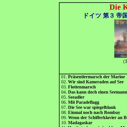
Die 
ドイツ 第３ 帝国
（D
01.
Präsentiermarsch der Marine
02.
Wir sind Kameraden auf See
03.
Flottenmarsch
04.
Das kann doch einen Seemann 
05.
Seeadler
06.
Mit Paradeflagg
07.
Die See war spiegelblank
08.
Einmal noch nach Bombay
09.
Wenn der Schifferklavier an B
10.
Madagaskar