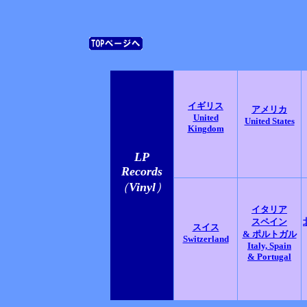
イギリス
アメリカ
United
United States
Kingdom
LP
Records
（
Vinyl
）
イタリア
スペイン
スイス
& ポルトガル
Switzerland
Italy, Spain
& Portugal