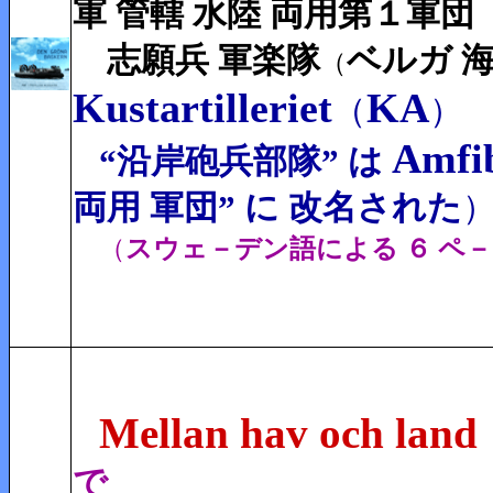
軍 管轄 水陸 両用第１軍団
志願兵 軍楽隊
ベルガ 
（
Kustartilleriet
KA
（
）
Amfi
“沿岸砲兵部隊” は
両用 軍団”
に
改名された
（
スウェ－デン語による ６ ペ－
Mellan hav och land
で