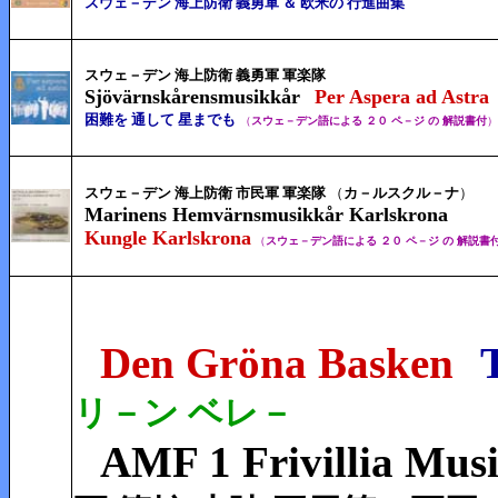
スウェ－デン 海上防衛 義勇軍 ＆ 欧米の 行進曲集
スウェ－デン 海上防衛 義勇軍 軍楽隊
Sjövärnskårensmusikkår
Per Aspera ad Astra
困難を 通して 星までも
（
スウェ－デン語による ２０ ペ－ジ の 解説書付
）
スウェ－デン 海上防衛 市民軍 軍楽隊
（
カ－ルスクル－ナ
）
Marinens Hemvärnsmusikkår Karlskrona
Kungle Karlskrona
（
スウェ－デン語による ２０ ペ－ジ の 解説書
Den Gröna Basken
リ－ン ベレ－
AMF 1 Frivillia Mus