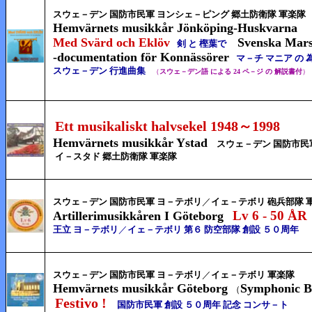
スウェ－デン 国防市民軍 ヨンシェ－ピング 郷土防衛隊 軍楽隊
Hemvärnets musikkår Jönköping-Huskvarna
Med Svärd och Eklöv
Svenska Mar
剣 と 樫葉で
-documentation för Konnässörer
マ－チ マニア の 
スウェ－デン 行進曲集
（
スウェ－デン語 による 24 ペ－ジ の 解説書付
）
Ett musikaliskt halvsekel 1948～1998
Hemvärnets musikkår Ystad
スウェ－デン 国防市民
イ－スタド 郷土防衛隊
軍楽隊
スウェ－デン 国防市民軍 ヨ－テボリ
／
イェ－テボリ 砲兵部隊
Lv 6 - 50 ÅR
Artillerimusikkåren I Göteborg
王立 ヨ－テボリ
／
イェ－テボリ 第６ 防空部隊 創設 ５０周年
スウェ－デン 国防市民軍
ヨ－テボリ
／
イェ－テボリ 軍楽隊
Hemvärnets musikkår Göteborg
Symphonic 
（
Festivo !
国防市民軍 創設 ５０周年 記念 コンサ－ト