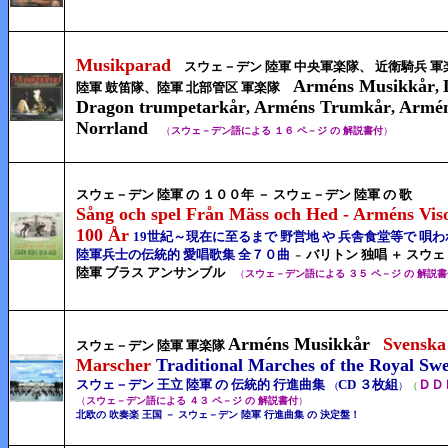
Musikparad
スウェ－デン 陸軍 中央軍楽隊、 近衛騎兵 軍
Arméns Musikkår
,
陸軍 鼓笛隊、陸軍 北部管区 軍楽隊
Dragon trumpetarkår
Arméns Trumkår
Armén
,
,
Norrland
（
スウェ－デン語による １６
ペ－ジ の
解説書付
）
スウェ－デン 陸軍 の １００年 － スウェ－デン 陸軍 の 歌
Sång och spel Från Mäss och Hed - Arméns Vis
100 År
19世紀～現在に至るまで 野営地 や 兵舎食堂等で 唄
陸軍兵士の伝統的 愛唱歌集 全７０曲
バリトン 独唱 ＋ スウ
－
陸軍 ブラス アンサンブル
（
スウェ－デン語による
３５ ペ－ジ の 解説
Arméns Musikkår
Svenska
スウェ－デン 陸軍 軍楽隊
Marscher
Traditional Marches of the Royal Sw
スウェ－デン 王立 陸軍 の 伝統的 行進曲集
CD ３枚組
ＤＤ
(
）
（
（
スウェ－デン語による ４３ ペ－ジ の 解説書付
）
北欧の 吹奏楽 王国 －
スウェ－デン
陸軍 行進曲集 の 決定盤！