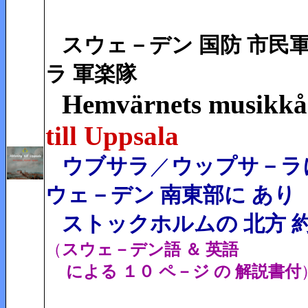
スウェ－デン 国防 市民
ラ 軍楽隊
Hemvärnets musikkå
till Uppsala
ウブサラ
／
ウップサ－ラ
ウェ－デン 南東部に あり
ストックホルムの 北方 約
（
スウェ－デン語 ＆ 英語
による １０ ペ－ジ の 解説書付