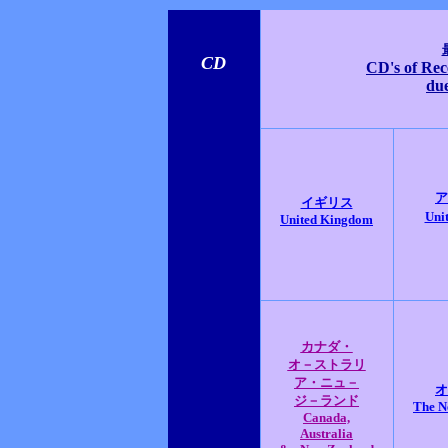
CD
CD's of Rec
due
ア
イギリス
Unit
United Kingdom
カナダ・
オ－ストラリ
ア・ニュ－
オ
ジ－ランド
The N
Canada,
Australia