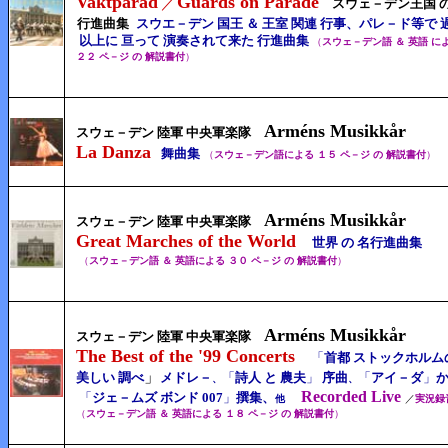
Vaktparad
Guards on Parade
／
スウェ－デン王国 の
行進曲集
スウエ－デン 国王 ＆ 王室 関連 行事、パレ－ド等で 
以上に 亘って 演奏されて来た 行進曲集
（
スウェ－デン語 ＆ 英語 に
２２ ペ－ジ の 解説書付
）
Arméns Musikkår
スウェ－デン 陸軍 中央軍楽隊
La Danza
舞曲集
（
スウェ－デン語による １５ ペ－ジ の 解説書付
）
Arméns Musikkår
スウェ－デン 陸軍 中央軍楽隊
Great Marches of the World
世界 の 名行進曲集
（
スウェ－デン語 ＆ 英語による ３０ ペ－ジ の 解説書付
）
Arméns Musikkår
スウェ－デン 陸軍 中央軍楽隊
The Best of the '99 Concerts
「
首都 ストックホルム
」
美しい 調べ
メドレ－
「
詩人 と 農夫
」
序曲
「
アイ－ダ
」
、
、
Recorded Live
「
ジェ－ムズ ボンド 007
」
撰集、
他
／
実況録
（
スウェ－デン語 ＆ 英語による １８
ペ－ジ の
解説書付
）