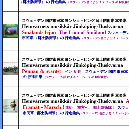
（
郷土防衛隊
）
の 行進曲集
（
スウェ－デン語による １２ ペ－ジ の 解説書
スウェ－デン 国防市民軍 ヨンシェ－ピング 郷土防衛隊 軍楽隊
Hemvärnets musikkår Jönköping-Huskvarna
Smålands
lejon
The Lion of Småland
スウェ－デン
市民軍
（
郷土防衛隊
）
の 行進曲集
（
スウェ－デン語による １２ ペ－ジ
スウェ－デン 国防市民軍
ヨンシェ－ピング 郷土防衛隊 軍楽隊
Hemvärnets musikkår Jönköping-Huskvarna
Pennan &
Svärdet
ペン ＆ 剣
スウェ－デン 国防 市民軍
の 行進曲集
（
スウェ－デン語 による 2０ ペ－ジ の 解説書付
）
スウェ－デン 国防市民軍 ヨンシェ－ピング 郷土防衛隊 軍楽隊
Hemvärnets musikkår Jönköping-Huskvarna
A
Framåt
Marsch !
－
進め 、前方へ、 郷土防衛隊 !
スウェ
市民軍
郷土防衛隊
）
の 行進曲集
（
（
スウェ－デン語による １２ ペ－ジ 