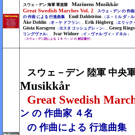
Marinens Musikkår
スウェ－デン 海軍 軍楽隊
Great Swedish Marches Vol. 2
スウェ－デン の 作曲
Emil Dahlström
の 作曲 による 行進曲集
（
エ－ミル ダ－
Åke Dohlin
Erik Högberg
オ－ケ ドフリン
エリック
（
）
、
（
Gösta Korsgren
Georg
Ringv
ヨスタ コッシュグレ－ン
（
）
、
Ivar Widner
リングヴァル
イ－ヴァル ヴィ－ドネル
）
、
（
）
（
スウェ－デン語による １８ ペ－ジ の 解説書付
）
スウェ－デン 陸軍 中
Musikkår
Great Swedish Marche
ン の 作曲家 ４名
の 作曲による 行進曲