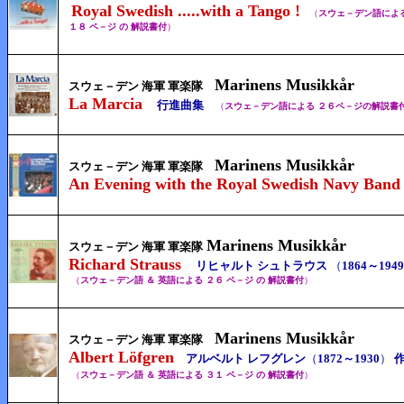
Royal Swedish .....with a Tango !
（
スウェ－デン語によ
１８ ペ－ジ の 解説書付
）
Marinens Musikkår
スウェ－デン 海軍 軍楽隊
La Marcia
行進曲集
（
スウェ－デン語による ２６
ペ－ジの
解説書
Marinens Musikkår
スウェ－デン 海軍 軍楽隊
An Evening with the Royal Swedish Navy Band
Marinens Musikkår
スウェ－デン 海軍 軍楽隊
Richard Strauss
リヒャルト シュトラウス
（
1864～1949
（
スウェ－デン語 ＆ 英語による ２６
ペ－ジ の
解説書付
）
Marinens Musikkår
スウェ－デン 海軍 軍楽隊
Albert Löfgren
アルベルト レフグレン
（
1872～1930
）
作
（
スウェ－デン語 ＆ 英語による ３１
ペ－ジ の
解説書付
）