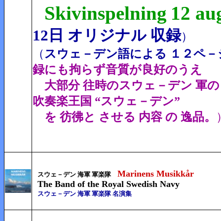
Skivinspelning
12 au
12日 オリジナル
収録
）
（
スウェ－デン語による １２
ペ－
録にも拘らず音質が良好のうえ
大部分 往時のスウェ－デン 軍の
吹奏楽王国 “スウェ－デン”
を 彷彿と させる 内容 の 逸品。
Marinens Musikkår
スウェ－デン 海軍 軍楽隊
The Band of the Royal Swedish Navy
スウェ－デン 海軍 軍楽隊 名演集