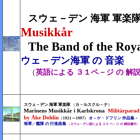
スウェ－デン 海軍 軍
Musikkår
The Band of the Roy
ウェ－デン海軍 の 音楽
（
英語による ３１ペ－ジ の 解
スウェ－デン 海軍 軍楽隊
（
カ－ルスクル－ナ
）
Marinens Musikkår i Karlskrona
Militärparad
by Åke Dohlin
（
1921～1997
)
オ－ケ・ドフリン 作品集
－
海軍
／
艦隊 の 行進曲集
（
スウェ－デン語による ２０ ペ－ジ の 解説書付
）