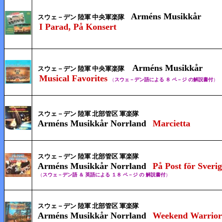
Arméns Musikkår
スウェ－デン 陸軍 中央軍楽隊
I Parad, På Konsert
Arméns Musikkår
スウェ－デン 陸軍 中央軍楽隊
Musical Favorites
（
スウェ－デン語による ８
ペ－ジ の
解説書付
）
スウェ－デン 陸軍 北部管区 軍楽隊
Arméns Musikkår Norrland
Marcietta
スウェ－デン 陸軍 北部管区 軍楽隊
Arméns Musikkår Norrland
På Post för Sveri
（
スウェ－デン語 ＆ 英語による １８ ペ－ジ の 解説書付
）
スウェ－デン 陸軍 北部管区 軍楽隊
Arméns Musikkår Norrland
Weekend Warrior