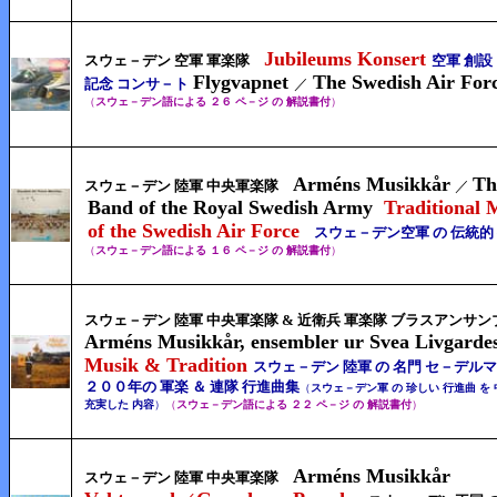
Jubileums Konsert
スウェ－デン 空軍 軍楽隊
空軍 創設
Flygvapnet
The Swedish Air For
記念 コンサ－ト
／
（
スウェ－デン語による ２６ ペ－ジ の 解説書付
）
Arméns Musikkår
T
h
スウェ－デン 陸軍 中央軍楽隊
／
Band of the Royal Swedish Army
Traditional 
of the Swedish Air Force
スウェ－デン空軍 の 伝統的
（
スウェ－デン語による １６ ペ－ジ の 解説書付
）
スウェ－デン 陸軍 中央軍楽隊 & 近衛兵 軍楽隊 ブラスアンサ
Arméns Musikkår, ensembler ur Svea Livgarde
Musik & Tradition
スウェ－デン 陸軍 の 名門 セ－デル
２００年の 軍楽 ＆ 連隊 行進曲集
（
スウェ－デン軍 の 珍しい 行進曲 を 
充実した 内容
）
（
スウェ－デン語による ２２ ペ－ジ の 解説書付
）
Arméns Musikkår
スウェ－デン 陸軍 中央軍楽隊