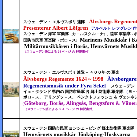
Älvsborgs Regemen
スウェ－デン・
エルヴスボリ 連隊
Presenterar Albert Löfgren
アルベルト レフグレン 
スウェ－デン 海軍 軍楽隊
カ－ルスクル－ナ
陸軍 軍楽隊
（
）
、
（
Marinens Musikkår i K
国防市民軍 軍楽隊
（
ボロ－ス
）
Militärmusikkåren i Borås, Hemvärnets Musikk
（
スウェ－デン語による 24 ペ－ジ の 解説書付
）
スウェ－デン・
エルヴスボリ 連隊－ ４００年 の 軍楽
Älvsborgs Regemente 1624～
1998
Älvsborgare
Regementsmusik under Fyra Sekel
スウェ－デン 
イェ－タランド 県内の
国防市民軍 各 郷土防衛隊 軍楽隊
（
ヨ－
ボロ－ス、 アリングソ－ス、 ベンクトフォッシュ ＆ ヴェンネ
Göteborg, Borås, Alingsås, Bengtsfors & Väner
（
（
スウェ－デン語による ２４ ペ－ジ の 解説書付
）
スウェ－デン 国防市民軍 ヨンシェ－ピング 郷土防衛隊 軍楽隊
Hemvärnets musikkår Jönköping-Huskvarna