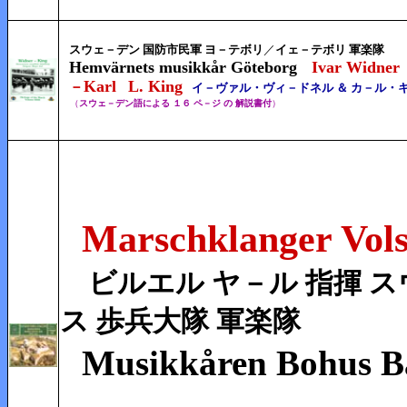
スウェ－デン 国防市民軍
ヨ－テボリ
／
イェ－テボリ 軍楽隊
Hemvärnets musikkår Göteborg
Ivar Widner
Karl
L. King
－
イ－ヴァル・
ヴィ－ドネル ＆ カ－ル・
（
スウェ－デン語による １６ ペ－ジ の 解説書付
）
Marschklanger
Vol
ビルエル ヤ－ル 指揮
ス
ス 歩兵大隊 軍楽隊
Musikkåren Bohus B