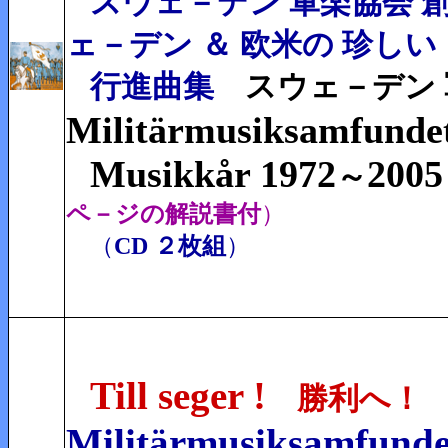
スウェ－デン 軍楽協会 
ェ－デン ＆ 欧米の 珍しい
行進曲集
スウェ－デン 
Militärmusiksamfunde
Musikkår 1972
200
～
ペ－ジの解説書付
）
（
CD ２枚組
）
Till seger !
勝利へ！
Militärmusiksamfunde