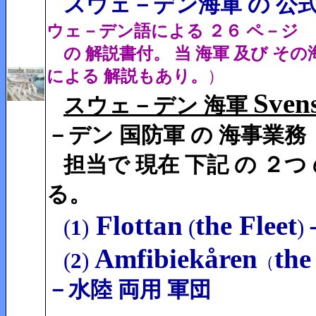
スウェ－デン海軍 の 公
ウェ－デン語による ２６ ペ－ジ
の 解説書付。 当 海軍 及び その
による 解説もあり。
）
Sven
スウェ－デン 海軍
－デン 国防軍 の 海事業務
担当で 現在 下記 の ２つ
る。
Flottan
the Fleet
(
1
)
(
)
Amfibiekåren
the
(
2
)
（
－水陸 両用 軍団