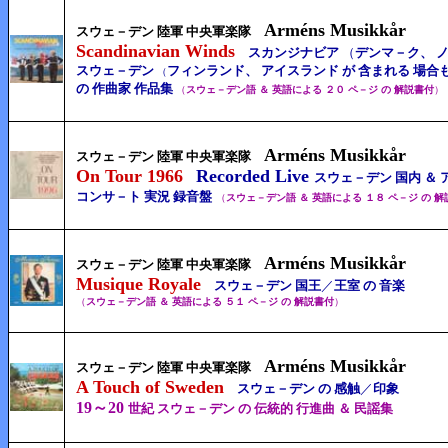
Arméns Musikkår
スウェ－デン 陸軍 中央軍楽隊
Scandinavian Winds
スカンジナビア
（
デンマ－ク、 
スウェ－デン
フィンランド、 アイスランド が 含まれる 場合も
（
の 作曲家 作品集
（
スウェ－デン語 ＆ 英語による ２０
ペ－ジ の
解説書付
）
Arméns Musikkår
スウェ－デン 陸軍 中央軍楽隊
On Tour 1966
Recorded Live
スウェ－デン 国内 ＆ 
コンサ－ト 実況 録音盤
（
スウェ－デン語 ＆ 英語による １８ ペ－ジ の 
Arméns Musikkår
スウェ－デン 陸軍 中央軍楽隊
Musique Royale
スウェ－デン 国王
／
王室 の 音楽
（
スウェ－デン語 ＆ 英語による ５１ ペ－ジ の 解説書付
）
Arméns Musikkår
スウェ－デン 陸軍 中央軍楽隊
A Touch of Sweden
スウェ－デン の 感触
／
印象
19～20
世紀 スウェ－デン の 伝統的 行進曲 ＆ 民謡集