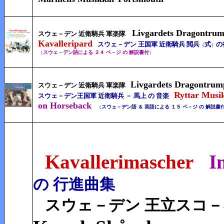
Livgardets Dragontrum
スウェ－デン 近衛騎兵 軍楽隊
Kavalleripard
スウェ－デン 王国軍 近衛騎兵 閲兵
式
の
（
）
（
スウェ－デン語による ２４ ペ－ジ の 解説書付
）
Livgardets Dragontrum
スウェ－デン 近衛騎兵 軍楽隊
Ryttar Musi
スウェ－デン王国軍 近衛騎兵 － 馬上 の 音楽
on
Horseback
（
スウェ－デン語 ＆ 英語による １５ ペ－ジ の 解説書
Kavallerimascher
I
の 行進曲集
スウェ－デン 王立スコ－