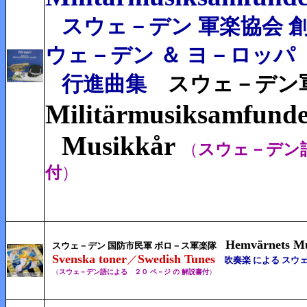
スウェ－デン 軍楽協会 創設
ウェ－デン ＆ ヨ－ロッパ
行進曲集
スウェ－デン軍
Militärmusiksamfunde
Musikkår
（
スウェ－デン
付
）
Hemvärnets Mu
スウェ－デン 国防市民軍 ボロ－ス軍楽隊
Svenska toner
Swedish Tunes
／
吹奏楽 による スウ
（
スウェ－デン語による ２０ ペ－ジ の 解説書付
）