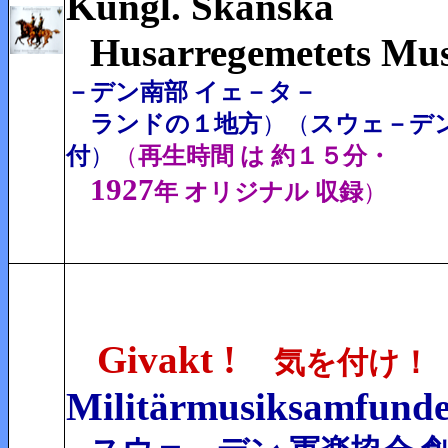
Kungl. Skånska
Husarregemetets Mu
－デン南部 イェ－タ－
ランドの１地方
）
（
スウェ－デン
付
）
（
再生時間 は 約１５分・
1927
年 オリジナル 収録
）
Givakt !
気を付け！
Militärmusiksamfunde