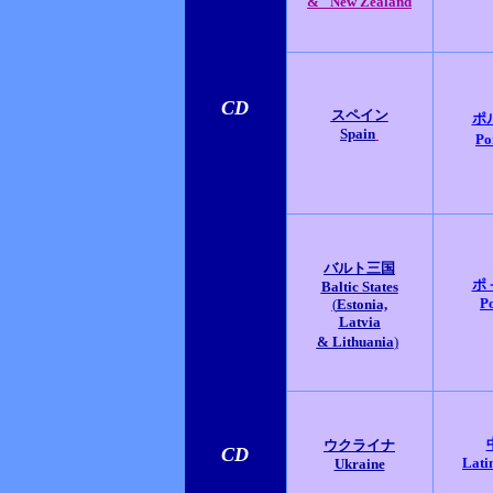
&
New Zealand
CD
スペイン
ポ
Spain
Po
バルト三国
ポ
Baltic States
P
(
Estonia,
Latvia
& Lithuania
)
ウクライナ
CD
Lati
Ukraine