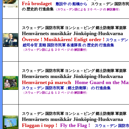
Frå broslaget
敷設中 の 船橋から
スウェ－デン 国防市
の 歴史的 行進曲集
（
スウェ－デン語による ２０ ペ－ジ の 解説書付
）
スウェ－デン 国防市民軍 ヨンシェ－ピング 郷土防衛隊 軍楽隊
Hemvärnets musikkår Jönköping-Huskvarna
Överste !
Musikkåren! Enligt order !
スウェ－デン
総司令官 直轄
国防市民軍 各連隊長 の 歴史的 行進曲集
（
スウェ－デン語による ２０ ペ－ジ の 解説書付
）
スウェ－デン 国防市民軍 ヨンシェ－ピング 郷土防衛隊 軍楽隊
Hemvärnets musikkår Jönköping-Huskvarna
Hemvärnet
på marsch
Home Guard on the Ma
スウェ－デン 国防市民軍
（
郷土防衛隊
）
の 行進曲集
（
スウェ－デン語による １２ ペ－ジ の 解説書付
）
スウェ－デン 国防市民軍 ヨンシェ－ピング 郷土防衛隊 軍楽隊
Hemvärnets musikkår Jönköping-Huskvarna
Flaggan i topp !
Fly the Flag !
スウェ－デン 国防