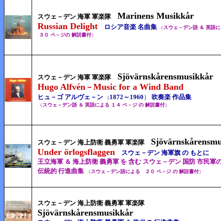
Marinens Musikkår
スウェ－デン 海軍 軍楽隊
Russian Delight
ロシア音楽 名曲集
（
スウェ－デン語 ＆ 英語
３０
ペ－ジの
解説書付
）
Sjövärnskårensmusikkår
スウェ－デン 海軍 軍楽隊
Hugo Alfvén
Music for a Wind Band
－
ヒュ－ゴ アルヴェ－ン
1872～1960
）
吹奏楽 作品集
（
（
スウェ－デン語 ＆ 英語による １４
ペ－ジ の
解説書付
）
Sjövärnskårensmu
スウェ－デン 海上防衛 義勇軍 軍楽隊
Under örlogsflaggen
スウェ－デン 海軍旗 の もとに
王立海軍 ＆ 海上防衛 義勇軍 を 含む スウェ－デン 国防 市民軍
伝統的 行進曲集
（
スウェ－デン語による ２０ ペ－ジ の 解説書付
）
スウェ－デン 海上防衛 義勇軍 軍楽隊
Sjövärnskårensmusikkår