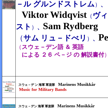
－ル グルンドストレム
）
、
Viktor Widqvist
ヴィ
（
Sam Rydberg
スト
）
、
Pe
（
サム リュ－ドべリ
）
、
（
スウェ－デン語 ＆ 英語
による ２６ ペ－ジ の 解説書付
Marinens Musikkår
スウェ－デ ン 海軍 軍楽隊
Music for Military Bands
Marinens Musikkår
スウェ－デン 海軍 軍楽隊