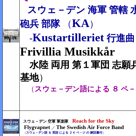
スウェ－デン 海軍 管轄
KA
砲兵 部隊
（
）
Kustartilleriet
-
行進曲
Frivillia
Musikkår
水陸 両用 第１軍団 志願
基地
）
（
スウェ－デン語による ８ ペ－
Reach for the Sky
スウェ－デン 空軍 軍楽隊
Flygvapnet
The Swedish Air Force Band
／
（
スウェ－デン語 ＆ 英語 による ２４
ペ－ジ の
解説書付
）