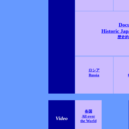
Doc
Historic
Jap
歴史的
ロシア
Russia
各国
All over
Video
the World