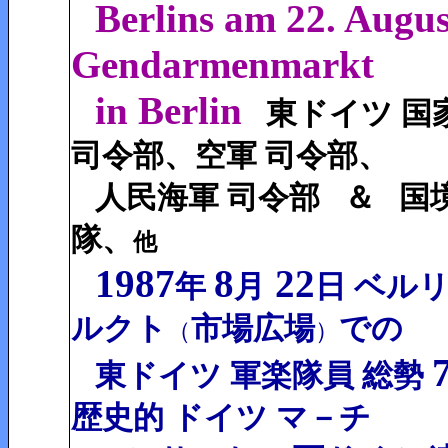
Berlins am 22. Augu
Gendarmenmarkt
in Berlin
東ドイツ 国
司令部、空軍 司令部、
人民海軍 司令部
＆
国
隊、
他
1987
8
22
年
月
日 ベル
ルクト
市場広場
での
（
）
東ドイツ 軍楽隊員 総勢
歴史的 ドイツ マ－チ