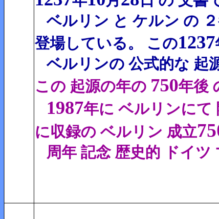
年
月
日 の 文書
ベルリン と ケルン の 
1237
登場している。 この
ベルリンの
公式的な 起
750
この 起源の年の
年後 
1987
年に
ベルリンにて 
75
に収録の ベルリン 成立
周年 記念 歴史的
ドイツ