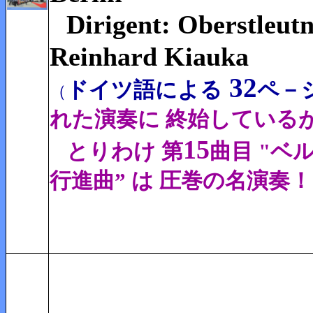
Dirigent:
Oberstleut
Reinhard Kiauka
32
ドイツ語による
ペ－
（
れた演奏に 終始している
15
とりわけ 第
曲目 "ベ
行進曲” は 圧巻の名演奏！