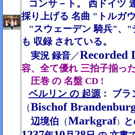
コンサ－ト。
西ドイツ 連
採り上げる 名曲 "トルガウ
"スウェーデン 騎兵"、
も 収録 されている。
Recorded
実況 録音
／
容、全て優れ 三拍子揃っ
圧巻 の 名盤 CD !
ベルリン の 起源
： ブラ
Bischof Brandenbur
（
Markgraf
辺境伯
（
と
）
1237
10
28