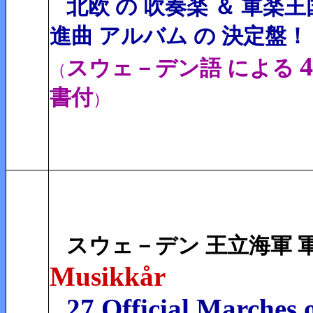
北欧 の 吹奏楽 ＆ 軍楽
進曲 アルバム の 決定盤！
スウェ－デン語 による
（
書付
）
スウェ－デン 王立海軍
Musikkår
27 Official Marches 