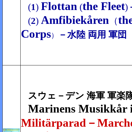
Flottan
the Fleet
(
1
)
(
)
Amfibiekåren
th
(
2
)
（
Corps
－水陸 両用 軍団
）
スウェ－デン 海軍 軍楽
Marinens Musikkår 
Militärparad
March
－