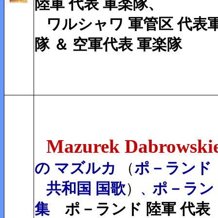
陸軍 代表 軍楽隊、
ワルシャワ 軍管区 代表軍
隊 ＆ 空軍代表 軍楽隊
Mazurek Dabrowski
の マズルカ
（
ポ－ランド
共和国 国歌
）
ポ－ラン
、
集
ポ－ランド 陸軍
代表