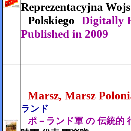
Reprezentacyjna Woj
Polskiego
Digitally
Published in 2009
Marsz, Marsz Poloni
ランド
ポ－ランド軍 の 伝統的