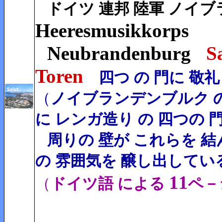
ドイツ 連邦 陸軍 ノイ
Heeresmusikkorps
Neubrandenburg
S
Toren
四つ の 門に 敬礼
（
ノイブランデンブルク の
に レンガ造り の 四つの 
周りの 壁が これらを 結
の 雰囲気を 醸し出してい
11
（
ドイツ語 による
ペ－