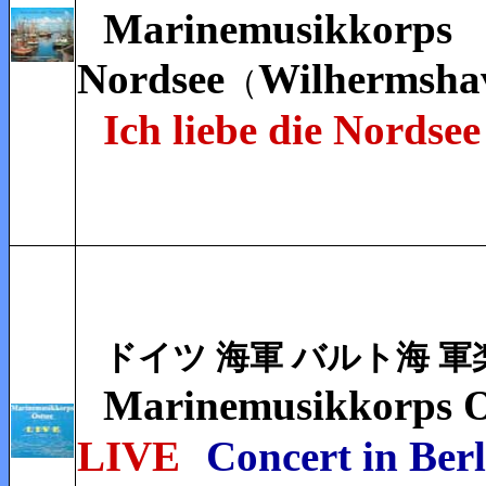
Marinemusikkorps
Nordsee
Wilhermsha
（
Ich liebe die Nordsee
ドイツ 海軍
バルト海
軍
Marinemusikkorps O
LIVE
Concert in Berl