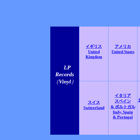
イギリス
アメリカ
United
United States
Kingdom
LP
」
Records
（
Vinyl
）
イタリア
スペイン
スイス
& ポルトガル
Switzerland
Italy, Spain
& Portugal