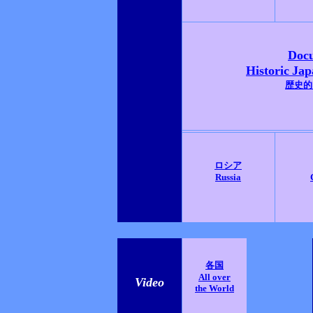
Doc
Historic
Jap
歴史的
ロシア
Russia
各国
All over
Video
the World