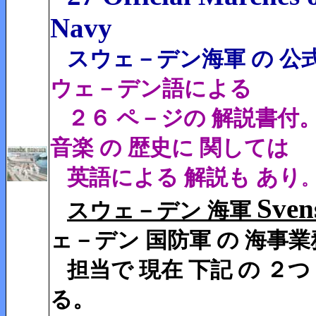
Navy
スウェ－デン海軍 の 公
ウェ－デン語による
２６ ペ－ジの 解説書付。
音楽 の 歴史に 関しては
英語による 解説も あり
Sven
スウェ－デン 海軍
ェ－デン 国防軍 の 海事業
担当で 現在 下記 の ２つ
る。