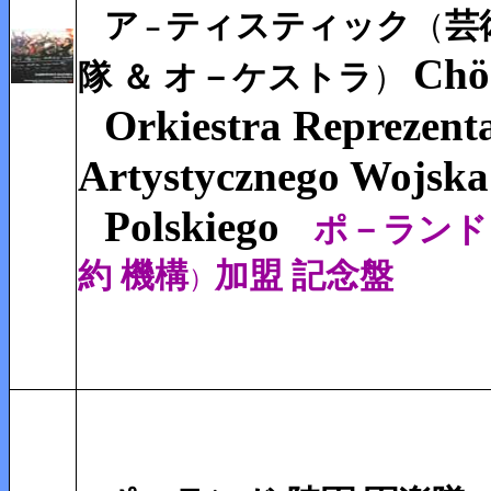
ア
ティスティック
（
芸
－
Chö
隊 ＆ オ－ケストラ
）
Orkiestra Reprezent
Artystycznego Wojska
Polskiego
ポ－ランド
約 機構
加盟 記念盤
）