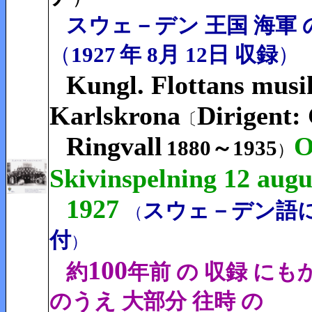
スウェ－デン 王国 海軍 
（
1927
年 8月 12日 収録
）
Kungl. Flottans musi
Karlskrona
Dirigent:
〔
Ringvall
O
1880～1935
）
Skivinspelning 12 augu
1927
スウェ－デン語
（
付
）
100
約
年前 の 収録 にも
のうえ 大部分 往時 の