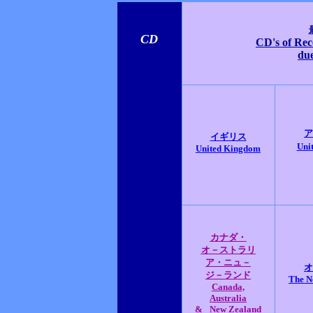
CD
CD's of Rec
due
ア
イギリス
Unit
United Kingdom
カナダ・
オ－ストラリ
ア・ニュ－
オ
ジ－ランド
The N
Canada,
Australia
&
New Zealand