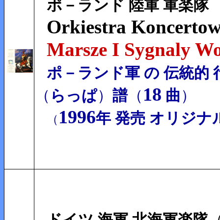
ポ－ランド 陸軍 軍楽隊
Orkiestra Koncertow
Marsze I Sygnaly Wo
ポ－ランド軍 の 伝統的 
18
（
らっぱ
）
譜
（
曲
）
1996
年 発売 オリジナ
（
ドイツ 海軍
北海
軍楽隊