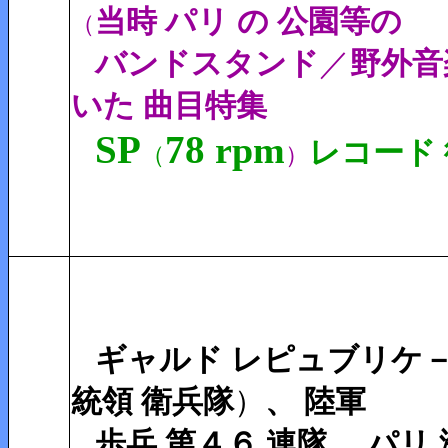
当時 パリ の 公園等の
（
バンドスタンド
／
野外音
いた 曲目特集
SP
78
rpm
レコード
（
）
ギャルド レピュブリケ
統領
衛兵隊
）
、 陸軍
歩兵 第４６ 連隊、 パリ 