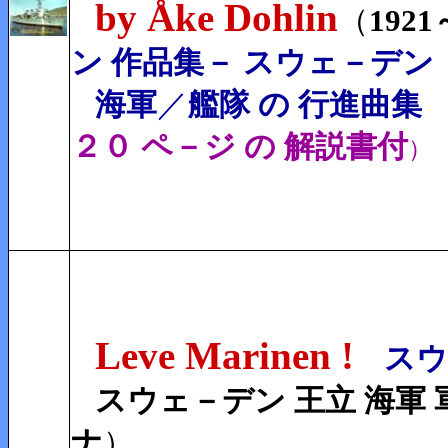
by Åke Dohlin
（
1921
ン 作品集
－ スウェ－デン
海軍
／
艦隊 の 行進曲集
２０ ペ－ジ の 解説書付
）
Leve Marinen !
スウ
スウェ－デン 王立 海軍 
ナ
）