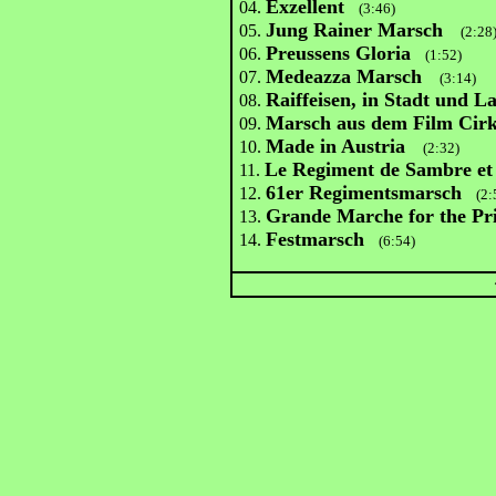
Exzellent
04.
(3:46)
Jung Rainer Marsch
05.
(2:28
Preussens Gloria
06.
(1:52)
Medeazza Marsch
07.
(3:14)
Raiffeisen, in Stadt und L
08.
Marsch aus dem Film Cir
09.
Made in Austria
10.
(2:32)
Le Regiment de Sambre et
11.
61er Regimentsmarsch
12.
(2:5
Grande Marche for the Pri
13.
Festmarsch
14.
(6:54)