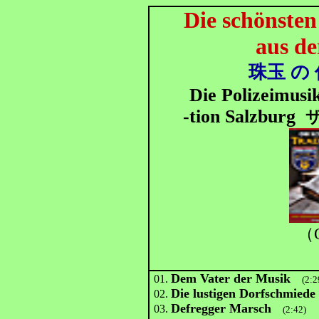
Die schönsten
aus de
珠玉 の
Die Polizeimusi
-tion Salzburg
（O
Dem Vater der Musik
01.
(2:2
Die lustigen Dorfschmiede
02.
Defregger Marsch
03.
(2:42)