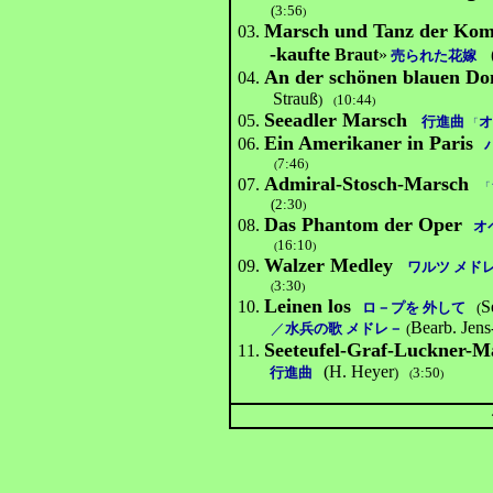
(3:56
)
Marsch und Tanz der Kom
03.
-kaufte
Braut
»
売られた花嫁
An der schönen blauen D
04.
Strauß
)
10:44
(
)
Seeadler Marsch
05.
行進曲
「
Ein Amerikaner in Paris
06.
7:46
(
)
Admiral-Stosch-Marsch
07.
「
(2:30
)
Das Phantom der Oper
08.
オ
16:10
(
)
Walzer Medley
09.
ワルツ メド
3:30
(
)
Leinen los
10.
S
ロ－プを 外して
(
Bearb. Jens
／
水兵の歌 メドレ－
(
Seeteufel-Graf-Luckner-M
11.
(H. Heyer
行進曲
)
3:50
(
)