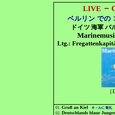
－
C
LIVE
ベルリン での 
ドイツ
海軍 バ
Marinemusik
Ltg
Fregattenkapit
.:
（D
Gruß an Kiel
01.
キ－ルに 敬礼
Deutschlands blaue Junge
02.