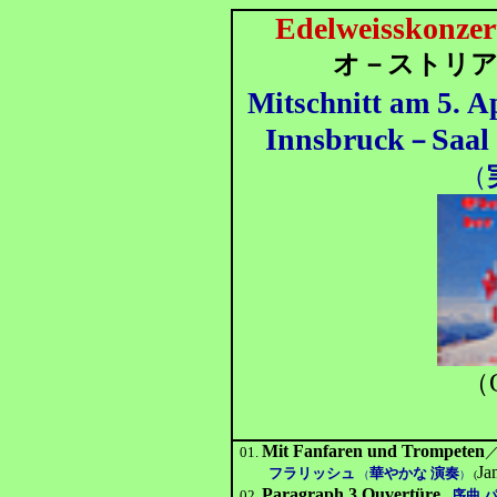
Edelweisskonzert
オ－ストリア
Mitschnitt am 5. A
Innsbruck
Saal
－
（
（
Mit Fanfaren und Trompeten
01.
Ja
フラリッシュ
華やかな 演奏
（
）
(
Paragraph 3 Ouvertüre
02.
序曲 