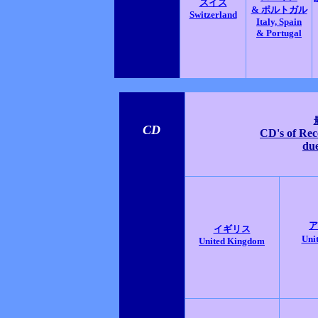
スイス
& ポルトガル
Switzerland
Italy, Spain
& Portugal
CD
CD's of Rec
due
ア
イギリス
Unit
United Kingdom