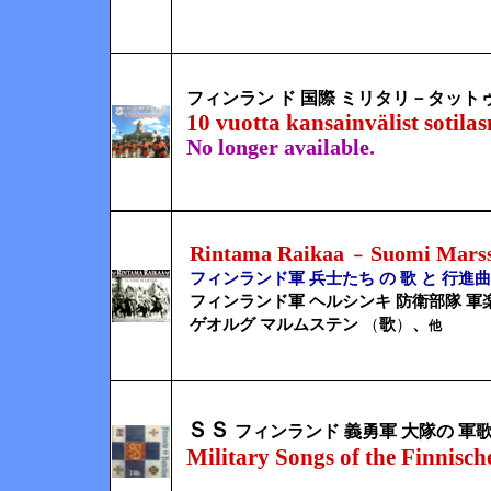
フィンラン ド 国際 ミリタリ－タットゥ
10 vuotta kansainvälist sotil
No longer available.
Rintama Raikaa
Suomi Marss
－
フィンランド軍 兵士たち の 歌 と 行進
フィンランド軍 ヘルシンキ 防衛部隊 軍
ゲオルグ マルムステン
（
歌
）
、
他
ＳＳ
フィンランド 義勇軍 大隊の 軍
Military Songs of the Finnisch