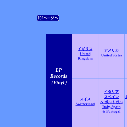
イギリス
アメリカ
United
United States
Kingdom
LP
Records
（
Vinyl
）
イタリア
スペイン
スイス
& ポルトガル
Switzerland
Italy, Spain
& Portugal