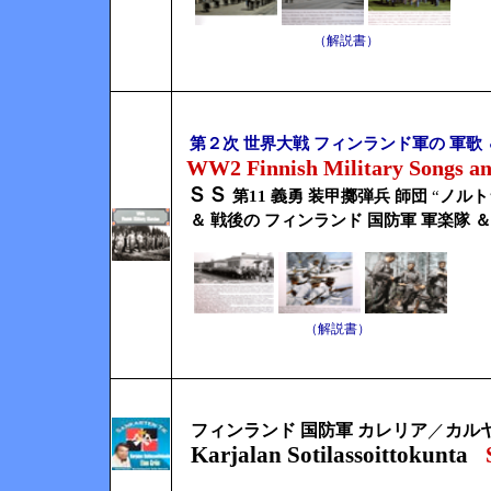
（解説書）
第２次 世界大戦 フィンランド軍の 軍歌 
WW2 Finnish Military Songs a
ＳＳ
第11 義勇 装甲擲弾兵 師団
“
ノルト
＆ 戦後の フィンランド 国防軍 軍楽隊 ＆
（解説書）
フィンランド 国防軍 カレリア
／
カルヤ
Karjalan Sotilassoittokunta