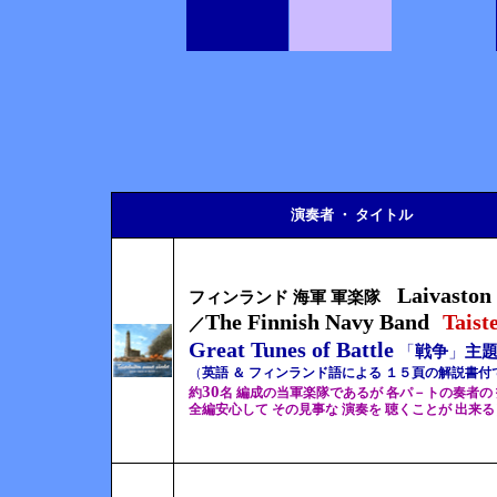
演奏者 ・ タイトル
Laivaston
フィンランド 海軍 軍楽隊
The Finnish Navy Band
Taist
／
Great Tunes of Battle
「
戦争
」
主題
（
英語 ＆ フィンランド語による １５頁の解説書付
30
約
名 編成の当軍楽隊であるが
各パ－トの奏者の 
全編安心して その見事な 演奏を 聴くことが 出来る