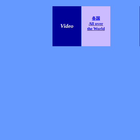
各国
All over
Video
the World