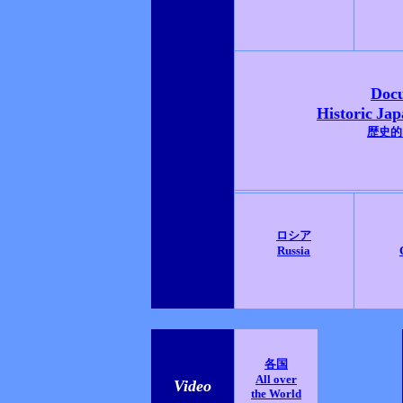
Doc
Historic
Jap
歴史的
ロシア
Russia
各国
All over
Video
the World