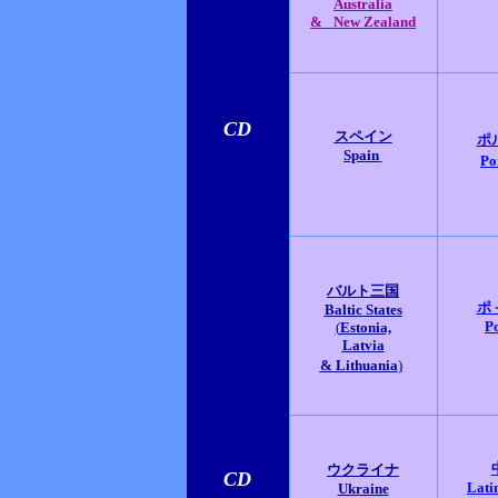
Australia
&
New Zealand
CD
スペイン
ポ
Spain
Po
バルト三国
ポ
Baltic States
P
(
Estonia,
Latvia
& Lithuania
)
ウクライナ
CD
Lati
Ukraine