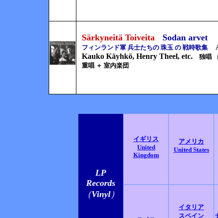
Särkyneitä Toiveita
Sodan arvet
フィンランド軍 兵士たちの 珠玉 の 戦時歌集
Kauko Käyhkö, Henry Theel, etc.
独唱
重唱 ＋ 室内楽団
イギリス
アメリカ
United
United States
Kingdom
LP
Records
（
Vinyl
）
イタリア
スペイン