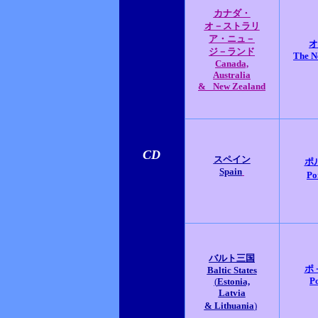
カナダ・
オ－ストラリ
ア・ニュ－
オ
ジ－ランド
The N
Canada,
Australia
&
New Zealand
CD
スペイン
ポ
Spain
Po
バルト三国
ポ
Baltic States
P
(
Estonia,
Latvia
& Lithuania
)