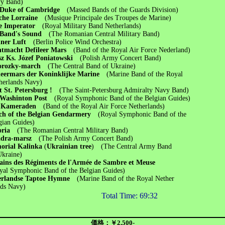
Band)
 Duke of Cambridge
(Massed Bands of the Guards Division)
che Lorraine
(Musique Principale des Troupes de Marine)
ve Imperator
(Royal Military Band Netherlands)
 Band's Sound
(The Romanian Central Military Band)
liner Luft
(Berlin Police Wind Orchestra)
htmacht Defileer Mars
(Band of the Royal Air Force Nederland)
z Ks. Józef Poniatowski
(Polish Army Concert Band)
orozky-march
(The Central Band of Ukraine)
leermars der Koninklijke Marine
(Marine Band of the Royal
lands Navy)
t St. Petersburg !
(The Saint-Petersburg Admiralty Navy Band)
 Washinton Post
(Royal Symphonic Band of the Belgian Guides)
e Kameraden
(Band of the Royal Air Force Netherlands)
ch of the Belgian Gendarmery
(Royal Symphonic Band of the
n Guides)
toria
(The Romanian Central Military Band)
adra-marsz
(The Polish Army Concert Band)
orial Kalinka
(
Ukrainian tree
) (The Central Army Band
raine)
ains des Régiments de l'Armée de Sambre et Meuse
Symphonic Band of the Belgian Guides)
erlandse Taptoe Hymne
(Marine Band of the Royal Nether
s Navy)
Total Time: 69:32
価格：￥2,500-