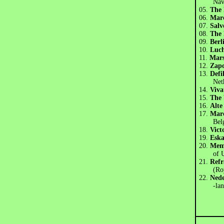
Navy 
05.
The
06.
Mar
07.
Sal
08.
The
09.
Ber
10.
Luc
11.
Mars
12.
Zap
13.
Defi
Nether
14.
Viva
15.
The
16.
Alt
17.
Mar
Belgia
18.
Vic
19.
Esk
20.
Mem
of Uk
21.
Refr
(Royal 
22.
Ned
-land