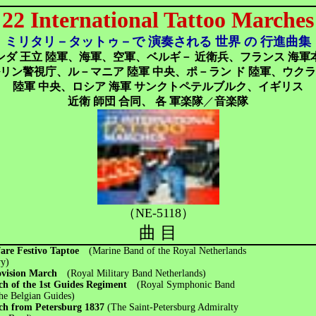
22 International Tattoo Marches
ミリタリ－タットゥ－で 演奏される
世界 の 行進曲集
ンダ 王立 陸軍、海軍、空軍、ベルギ－ 近衛兵、フランス 海軍
リン警視庁、ル－マニア 陸軍 中央、ポ－ラン ド 陸軍、ウク
陸軍 中央、ロシア 海軍 サンクトペテルブルク、イギリス
近衛 師団 合同、 各 軍楽隊
／
音楽隊
（NE-5118）
曲 目
fare Festivo Taptoe
(Marine Band of the Royal Netherlands
y)
ovision March
(Royal Military Band Netherlands)
h of the 1st Guides Regiment
(Royal Symphonic Band
Belgian Guides)
h from Petersburg 1837
(The Saint-Petersburg Admiralty