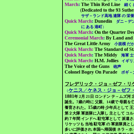
March
:
The Thin Red Line
細く 
(
Dedicated to the 93 Suth
サザ－ランド高地 連隊 の 栄誉を
Quick March
:
Dunedin
ダニ－デ
に ある 港町
）
Quick March
:
On the Quarter De
Ceremonial March
:
By Land and 
The Great Little Army
小規模 だが
Quick March:
The Standard of St
Quick March
:
The Middy
海軍 
Quick March
:
H.M. Jollies
イギリ
The Voice of the Guns
砲声
Colonel Bogey On Parade
ボギ－
フレデリック・ジョ－ゼフ・リ
ケニス
／
ケネス・ジョ－ゼフ
（
1881
年 2月 21日 ロンドン テ－ムズ
誕生。7歳の時に 父親、14歳で 母親を
15
養育された。
歳の時 少年兵として 
第２大隊 軍楽隊に入隊し 主として コ
約７年間 インドへ 駐屯軍として 派遣
リケッツも 当地 駐屯軍 の 軍楽隊員と
多いに評価され 本国へ帰国後 ネラ－ホ