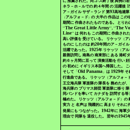
に 推薦された。
同コ-ス終了後 異例の若
1
ネラ－ホ－ルでの 約４年間 の 活躍後
93
ア－ガイル サザ－ランド 第
高地連隊
アルフォ－ド
の 大半の 作品は こ
（
）
期間に 作曲されたものである。 とりわけ
The Great Little Army
The Vo
''
'',
''
Line
''
は 何れも この期間に 作曲された
高い評価を 受けている。
リケッツ
（
ア
20
ものに したのは
約
年間の
ア－ガイル
1925
活躍であった。
年 リケッツ
（
アル
親善訪問し
南島の 南東部に ある 港町
ダ
約６ヶ月間に亘って 演奏活動を 行い 好
の 初めに イギリス本国へ帰国した。 
Old Panama
1929
そして
「
」
は
年 そ
行進曲である。
リケッツ
（
アルフォ－
王立海兵隊 軍楽隊の 隊長を 務めたが、
海兵隊の プリマス師団 軍楽隊に移り 隊
同バンドを率いて カナダを 訪問する等
極めた。 リケッツ
（
アルフォ－ド
）
の
実力 と 名声は 飛躍的に 高まり
それに伴
1942
発展にも つながった。
年に 海軍
1945
理由で 同隊を 退役した。 翌年の