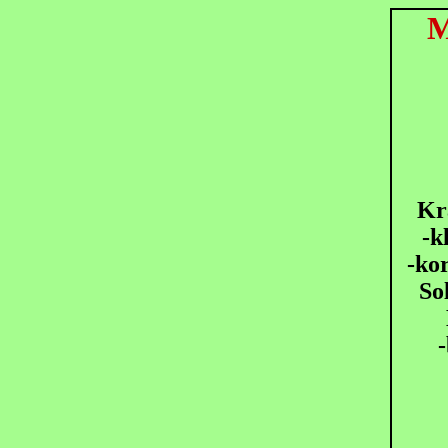
M
Kr
-k
-ko
So
-