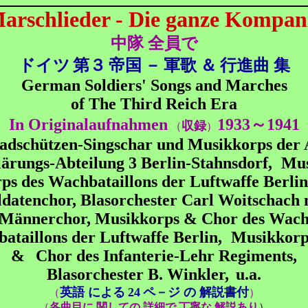
arschlieder - Die ganze Kompan
中隊 全員で
ドイツ
第３
帝国
－
軍歌
＆
行進曲 集
German Soldiers' Songs and Marches
of The Third Reich Era
In Originalaufnahmen
1933～1941
収録
（
）
adschützen-Singschar und Musikkorps der 
lärungs-Abteilung 3 Berlin-Stahnsdorf,
Mus
rps des Wachbataillons der Luftwaffe Berlin
ldatenchor, Blasorchester Carl Woitschach 
Männerchor,
Musikkorps & Chor des Wac
bataillons der Luftwaffe Berlin,
Musikkorp
&
Chor des Infanterie-Lehr Regiments,
Blasorchester B. Winkler,
u.a.
英語 による
24
ペ－ジ の 解説書付
（
）
（
各曲目に 関しての 詳細で 丁寧な 解説あり
）