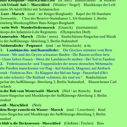
ganze Kompanie - Marsch und Lied
(H. Niel)
Blasorchester B. Winkler
 ich Urlaub' hab ! - Marschlied
(Winkler / Siegel)
Musikkorps der Leib
te SS Adolf Hitler mit Soldatenchor
, Lore - Marsch
(trad. / arr. Krüger-Burghardt) Kapel der SS-Standarte
swalde; Chor des Reserve-Sturmbanns 1, SA-Standarte 2, Berlin
berg Musikzugfûhrer Hans Krüger-Burghardt
ie weite Welt - Wanderliedermarsch
(Gnauck) (instrumental
)
ps des Infanterie-Lehr Regiments (Olympisches Dorf)
 Kameraden - Marsch
(Teike / anon) Kradschützen-Singschar und Musik
er AufKlärungs- Abteilung 3, Berlin-Stahnsdorf
 Soldatenlieder - Potpourri
(trad. / arr. Woitschach)
(8:46)
l 1. Landsknechts- und Bauemlleder:
Die Glocken stürmten vom Bern
m - Wir sind des Geyers schwarzer Haufen - Die Bauem wollten freie
nser lieben Frauen - Wenn die Landsknecht sterben - Der Tod in Fandern
l 2.
Friderizianische- und Truppenlieder der neuen deutschen
Wehrmacht
 die Preußen marschierten vor Prag - Auf Ansbach, Dragoner, auf Ansbach
 - Fridericus Rex - Es Klappert der Huf am Stege - Panzerlied (Ob's
der schneit) - Die Kraftrad -schützen, die sind wir !
Kradschützen
ar der AufKlärungs- Abteilung 3, Berlin Stahnsdorf, Blasorchester Carl
chach
bin der Bub vom Westerwald - Marsch
(Niel / arr. Kutsch)
Krad
n-Singschar und Musikkorps der AufKlärungs-Abteilung 3,
Berlin
sdorf
-
weiß
Marschlied
(Niel)
dem Berge rauscht ein Wasser - Marsch
(trad. / Leuschner)
Krad
n-Singschar und Musikkorps der AufKlärungs-Abteilung 3
, Berlin
sdorf
 blüh'n die Heckenrosen - Marschlied
(Gleßmer / Fischer) Blas