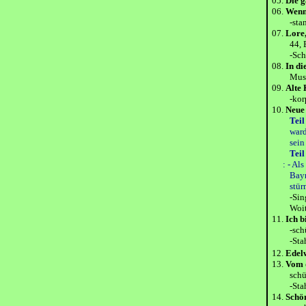
05.
Die 
06.
Wenn
-standar
07.
Lore
44, Eber
-Schöne
08.
In d
Musikor
09.
Alte
-korps d
10.
Neue
Tei
wardstur
sein - U
Tei
: -
Als
Bayreuth
stürmt o
-Singsch
Woits
11.
Ich 
-schütze
-Stahn
12.
Edel
13.
Vom 
schütze
-Stahn
14.
Schön