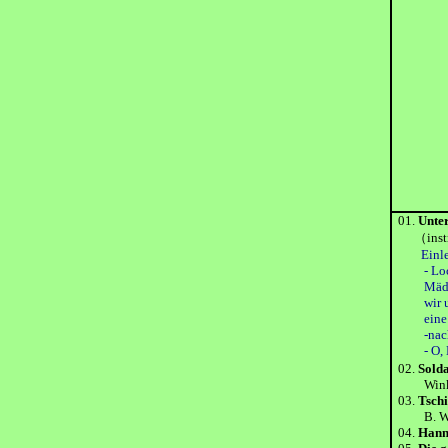
01.
Unter
（inst
Einl
- Lockma
Mädchenf
wir uns 
eine wün
-nacht -
- O, De
02.
Solda
Winkl
03.
Tschi
B. Wi
04.
Hann