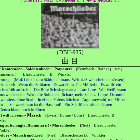
（DBH-935）
曲 目
 Kameraden - Soldatenlieder - Potpourri
(Kermbach / Rathke)
（6:21）
rumental）
Blasorchester B. Winkler
eitung (Muß i denn zum Städtele hinaus- Weh, daß wir scheiden müssen)
rsch - Wenn die Soldaten - Es war einmal'ne Müllerin - Es wollt' ein
rüh aufstehn - Die Böse Schwiegemama - Lore Lore - Wer Weiß, wann
wiedersehn- Wenn die Soldaten - Schatz, mein Schatz -Lippe -Detmold
derschöne Stadt - In einem Polenstädtchen - Argonnerwald, um Mitter
 Schwarzbraun ist die Haselnuß - Ein Schiffllen sah ich fahren
utschland hoch in Ehren
M
t will ich sein -
arsch
(Ewers / Höhne / Löns)
Blasorchester B.
er
ngta, tschingta, Bummtara ! - Marschlieder
(Niel)
Blasorchester
nkler
elore
-
Marsch und Lied
(Niel)
Blasorchester B. Winkler