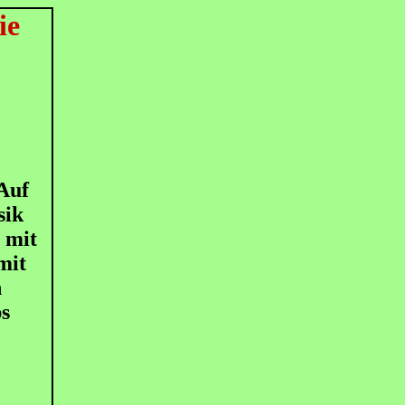
ie
Auf
ik
 mit
mit
h
s