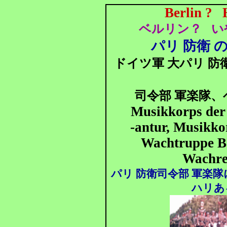
Berlin ?
ベルリン？
い
パリ 防衛 
ドイツ軍 大パリ 防
司令部 軍楽隊、
Musikkorps de
-antur, Musikko
Wachtruppe
Be
Wachre
パリ 防衛司令部 軍楽
ハリあ