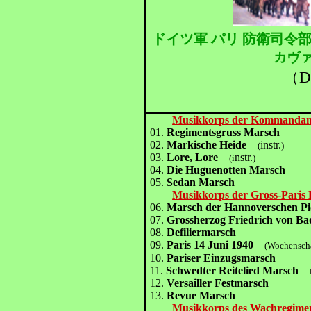
ドイツ軍 パリ 防衛司令部
カヴァ
（D
Musikkorps der Kommandant
01.
Regimentsgruss Marsch
02.
Markische Heide
instr.
(
)
03.
Lore, Lore
nstr.
(i
)
04.
Die Huguenotten Marsch
05.
Sedan Marsch
Musikkorps der Gross-Pari
06.
Marsch der Hannoverschen Pi
07.
Grossherzog Friedrich von B
08.
Defiliermarsch
09.
Paris 14 Juni 1940
(Wochen
10.
Pariser Einzugsmarsch
11.
Schwedter Reitelied Marsch
m
12.
Versailler Festmarsch
13.
Revue Marsch
Musikkorps des Wachregimen