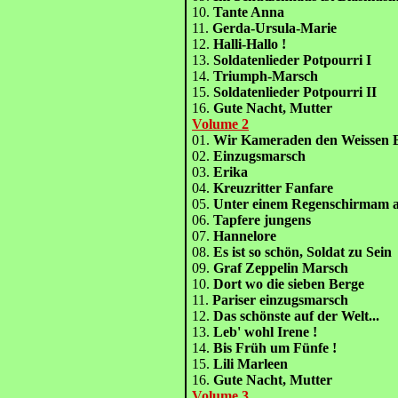
10.
Tante Anna
11.
Gerda-Ursula-Marie
12.
Halli-Hallo !
13.
Soldatenlieder Potpourri I
14.
Triumph-Marsch
15.
Soldatenlieder Potpourri II
16.
Gute Nacht, Mutter
Volume 2
01.
Wir Kameraden den Weissen 
02.
Einzugsmarsch
03.
Erika
04.
Kreuzritter Fanfare
05.
Unter einem Regenschirmam 
06.
Tapfere jungens
07.
Hannelore
08.
Es ist so schön, Soldat zu Sein
09.
Graf Zeppelin Marsch
10.
Dort wo die sieben Berge
11.
Pariser einzugsmarsch
12.
Das schönste auf der Welt...
13.
Leb' wohl Irene !
14.
Bis Früh um Fünfe !
15.
Lili Marleen
16.
Gute Nacht, Mutter
Volume 3