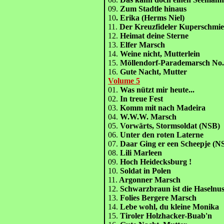
09.
Zum Stadtle hinaus
10
. Erika (Herms Niel)
11.
Der Kreuzfideler Kuperschmi
12.
Heimat deine Sterne
13.
Elfer Marsch
14.
Weine nicht, Mutterlein
15.
Möllendorf-Parademarsch No
16.
Gute Nacht, Mutter
Volume 5
01.
Was nützt mir heute...
02.
In treue Fest
03.
Komm mit nach Madeira
04.
W.W.W. Marsch
05.
Vorwärts, Stormsoldat (NSB)
06.
Unter den roten Laterne
07.
Daar Ging er een Scheepje (N
08.
Lili Marleen
09.
Hoch Heidecksburg !
10.
Soldat in Polen
11.
Argonner Marsch
12.
Schwarzbraun ist die Haselnus
13.
Folies Bergere Marsch
14.
Lebe wohl, du kleine Monika
15.
Tiroler Holzhacker-Buab'n