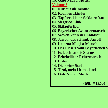
16.
Gute Nacht, Mutter
Volume 6
01.
Nur auf die minute
02.
Regimentskinder
03.
Tapfere, kleine Soldatenfrau
04.
Siegfried Linie
05.
Skilauferlied
06.
Bayerischer Avanciermarsch
07.
Wovon kann der Landser
08.
Jawoll, das stimmt, Jawoll !
09.
Laterna Magica Marsch
10.
Das Lieserl vom Bayerischen 
11.
Es leuchten die Sterne
12.
Fehrbelliner Reitermarsch
13.
Erika
14.
Die kleine Stadt
15.
Tirol, mein Heimatland
16.
Gute Nacht, Mutter
価格: ￥15,500-