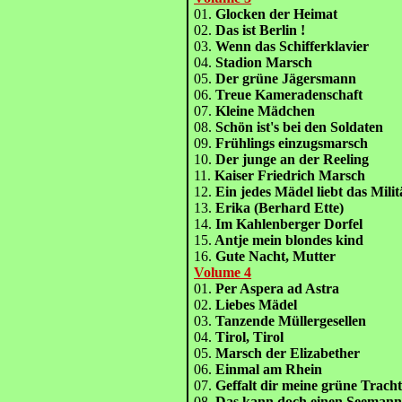
01.
Glocken der Heimat
02.
Das ist Berlin !
03.
Wenn das Schifferklavier
04.
Stadion Marsch
05.
Der grüne Jägersmann
06.
Treue Kameradenschaft
07.
Kleine Mädchen
08.
Schön ist's bei den Soldaten
09.
Frühlings einzugsmarsch
10.
Der junge an der Reeling
11.
Kaiser Friedrich Marsch
12.
Ein jedes Mädel liebt das Milit
13.
Erika (Berhard Ette)
14.
Im Kahlenberger Dorfel
15.
Antje mein blondes kind
16.
Gute Nacht, Mutter
Volume 4
01.
Per Aspera ad Astra
02.
Liebes Mädel
03.
Tanzende Müllergesellen
04.
Tirol, Tirol
05.
Marsch der Elizabether
06.
Einmal am Rhein
07.
Geffalt dir meine grüne Tracht
08.
Das kann doch einen Seeman