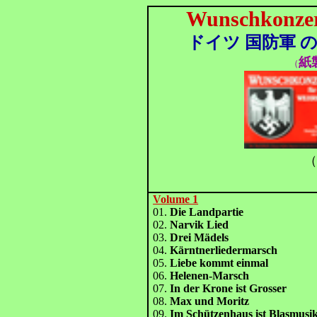
Wunschkonzer
ドイツ 国防軍 
紙
（
（
Volume 1
01.
Die Landpartie
02.
Narvik Lied
03.
Drei Mädels
04.
Kärntnerliedermarsch
05.
Liebe kommt einmal
06.
Helenen-Marsch
07.
In der Krone ist Grosser
08.
Max und Moritz
09.
Im Schützenhaus ist Blasmusi