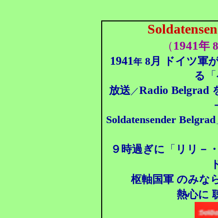
Soldatensen
1941
（
年 
1941
8月 ドイツ軍
年
「
る
Radio Belgrad
放送
／
Soldatensender Belgrad
９時過ぎに
「
リリ－
枢軸国軍 のみな
熱心に 