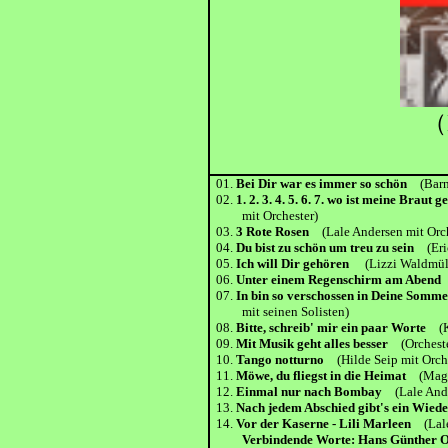
（
01.
Bei Dir war es immer so schön
(Barna
02.
1. 2. 3. 4. 5. 6. 7. wo ist meine Braut g
mit Orchester)
03.
3 Rote Rosen
(Lale Andersen mit Orc
04.
Du bist zu schön um treu zu sein
(Eric
05.
Ich will Dir gehören
(Lizzi Waldmüll
06.
Unter einem Regenschirm am Abend
(
07.
In bin so verschossen in Deine Somm
mit seinen Solisten)
08.
Bitte, schreib' mir ein paar Worte
(Ka
09.
Mit Musik geht alles besser
(Orchester
10.
Tango notturno
(Hilde Seip mit Orch
11.
Möwe, du fliegst in die Heimat
(Magd
12.
Einmal nur nach Bombay
(Lale And
13.
Nach jedem Abschied gibt's ein Wiede
14.
Vor der Kaserne - Lili Marleen
(Lal
Verbindende Worte: Hans Günther O