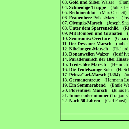
03.
Gold und Silber
Walzer (Franz
04.
Schneidige Truppe
(Julius Le
05.
Beduinenblut
(Max Oscheit)
06.
Frauenherz
Polka-Mazur (Jose
07.
Olympia-Marsch
(Joseph Sna
08.
Unter dem Sparrenschild
(Ric
09.
Mit Bomben und Granaten
(B
10.
Semiramis: Overture
(Gioacch
11.
Der Dessauer Marsch
(unbeka
12.
Nibelungen-Marsch
(Richard
13.
Donauwellen
Walzer (Iosif Iva
14.
Parademarsch der 18er Hus
15.
Treitschke-Marsch
(Heinrich 
16.
Die Teufelszunge
Solo (H. Sc
17.
Prinz-Carl-Marsch
(1864) (un
18.
Germanentreue
(Hermann Lud
19.
Ein Sommerabend
(Emile Wal
20.
Florentiner Marsch
(Julius Fu
21.
Immer oder nimmer
(Toujours 
22.
Nach 50 Jahren
(Carl Faust)
Ges