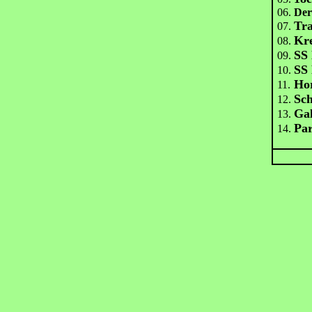
06.
Der 
Tra
07.
Kre
08.
SS 
09.
SS 
10.
Hor
11.
Sch
12.
Ga
13.
Pa
14.