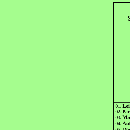
Lei
01.
02.
Par
Mar
03.
Auf
04.
18
05.