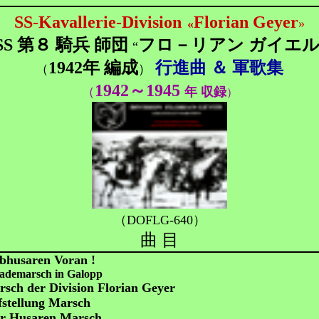
SS
-
Kavallerie
-
Division
Florian Geyer
«
»
SS 第８ 騎兵 師団
フロ－リアン ガイエ
“
1942年 編成
行進曲 ＆ 軍歌集
（
）
1942～
1945
（
年 収録
）
（DOFLG-640）
曲 目
bhusaren Voran !
ademarsch in Galopp
sch der Division Florian Geyer
stellung Marsch
er Husaren Marsch