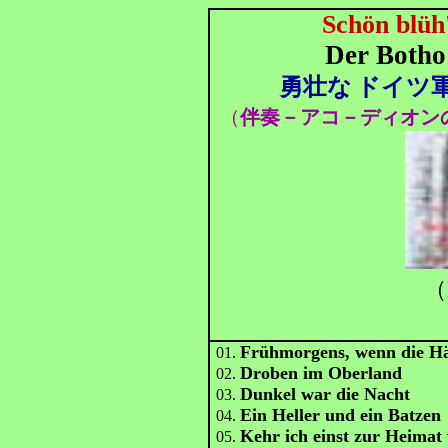
Schön blüh
Der Botho
勇壮な
ドイツ軍
（
伴奏－アコ－ディオン
（
Frühmorgens, wenn die H
01.
Droben im Oberland
02.
Dunkel war die Nacht
03.
Ein Heller und ein Batzen
04.
Kehr ich einst zur Heimat
05.