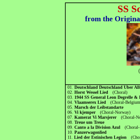
SS S
from the Origina
（
01.
Deutschland Deutschland Uber A
02.
Horst Wessel Lied
(Choral)
03.
1944 SS General Leon Degrelle 
04.
Vlaamserex Lied
(Choral-Belgium
05.
Marsch der Leibstandarte
06.
Vi kjemper
(Choral-Norway)
07.
Kamerat Vi Marsjerer
(Choral-No
08.
Treue um Treue
09.
Canto a la Division Azul
(Choral-
10.
Panzerwagonlied
11.
Lied der Estinischen Legion
(Cho