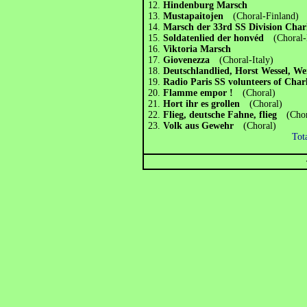
12.
Hindenburg Marsch
13.
Mustapaitojen
(Choral-Finland)
14.
Marsch der 33rd SS Division C
15.
Soldatenlied der honvéd
(Choral
16.
Viktoria Marsch
17.
Giovenezza
(Choral-Italy)
18.
Deutschlandlied, Horst Wessel, 
19.
Radio Paris SS volunteers of Ch
20.
Flamme empor !
(Choral)
21.
Hort ihr es grollen
(Choral)
22.
Flieg, deutsche Fahne, flieg
(Cho
23.
Volk aus Gewehr
(Choral)
Tot