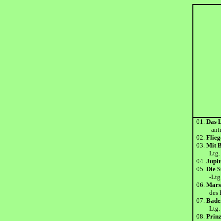
01.
Das 
-antur B
02.
Flie
03.
Mit 
Ltg. Pa
04.
Jupi
05.
Die S
-Ltg. H
06.
Mars
des Füh
07.
Bade
Ltg. M
08.
Prin