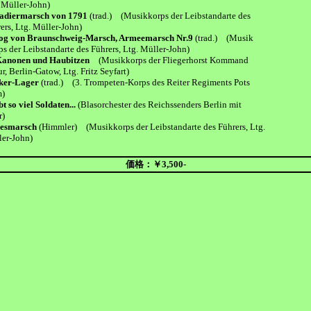
üller-John)
adiermarsch von 1791
(trad.) (Musikkorps der Leibstandarte des
, Ltg. Müller-John)
og von Braunschweig-Marsch, Armeemarsch Nr.9
(trad.) (Musik
er Leibstandarte des Führers, Ltg. Müller-John)
Kanonen und Haubitzen
(Musikkorps der Fliegerhorst Kommand
Berlin-Gatow, Ltg. Fritz Seyfart)
ker-Lager
(trad.) (3. Trompeten-Korps des Reiter Regiments Pots
)
bt so viel Soldaten...
(Blasorchester des Reichssenders Berlin mit
)
esmarsch
(Himmler) (Musikkorps der Leibstandarte des Führers, Ltg.
-John)
価格：￥3,500-