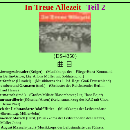
In Treue Allezeit
Teil 2
（DS-4350）
曲 目
Löwengeschwader
(Krüger) (Musikkorps der FliegerHorst-Kommand
erlin-Gatow, Ltg. Alfons Müller mit Soldatenchor)
gerfanfare
(Husadel) (Musikkorps des 1. Inf.-Regt. Groß Deutschland)
Bomben und Granaten
(trad.) (Orchester des Reichssender Berlin,
ul Haase)
termarsch
(trad.) (Großes Militär-Blasorchester, Ltg. Hans Bajer)
turmartillerie
(Kötscher/Alson) (Reichsmusikzug des RAD mit Chor,
erms Niel)
ch der Leibstandarte Adolf Hitler
(Musikkorps der Leibstandarte
rers, Ltg. Müller-John)
nweiler Marsch
(Fürst) (Musikkorps der Leibstandarte des Führers,
üller-John)
z August Marsch
(trad.) (Musikkorps der Leibstandarte des Führers,