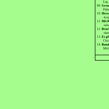
Ltg. M
09.
Gren
Führers
10.
Herz
-korps d
11.
Mit 
-antur, 
12.
Bruc
-dam
13.
Es gi
Chor
14.
Bund
Müller