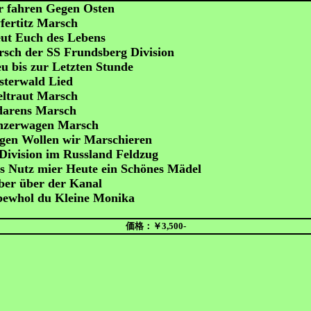
r fahren Gegen Osten
fertitz Marsch
ut Euch des Lebens
rsch der SS Frundsberg Division
u bis zur Letzten Stunde
sterwald Lied
ltraut Marsch
darens Marsch
zerwagen Marsch
gen Wollen wir Marschieren
Division im Russland Feldzug
 Nutz mier Heute ein Schönes Mädel
ber über der Kanal
bewhol du Kleine Monika
価格：￥3,500-