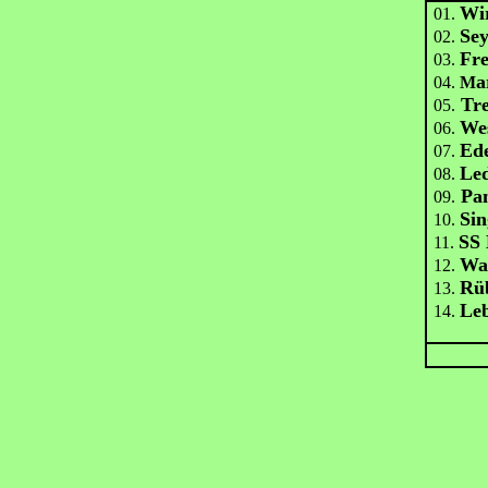
Wi
01.
Sey
02.
Fre
03.
a
04.
M
Tre
05.
We
06.
Ede
07.
Le
08.
Pan
09.
Sin
10.
SS 
11.
Was
12.
Rü
13.
Le
14.