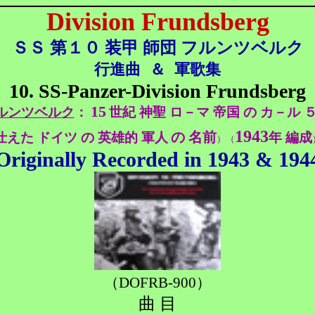
Division Frundsberg
ＳＳ 第１０ 装甲 師団 フルンツベルク
行進曲
＆
軍歌集
10. SS-Panzer-Division Frundsberg
15
ルンツベルク
：
世紀 神聖 ロ－マ 帝国 の カ－ル 
1943
仕えた ドイツ の 英雄的 軍人
の 名前
年 編成
）
（
Originally Recorded in 1943 & 194
（DOFRB-900）
曲 目