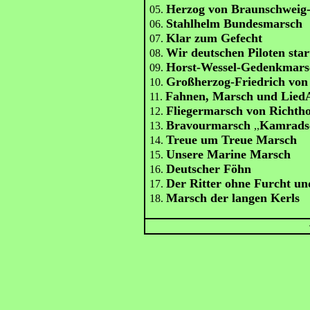
Herzog von Braunschweig
05.
Stahlhelm Bundesmarsch
06.
Klar zum Gefecht
07.
Wir deutschen Piloten star
08.
Horst-Wessel-Gedenkmars
09.
Großherzog-Friedrich vo
10.
Fahnen, Marsch und Lied
11.
Fliegermarsch von Richth
12.
Bravourmarsch
Kamradsc
13.
,,
Treue um Treue Marsch
14.
Unsere Marine Marsch
15.
Deutscher Föhn
16.
Der Ritter ohne Furcht un
17.
Marsch der langen Kerls
18.