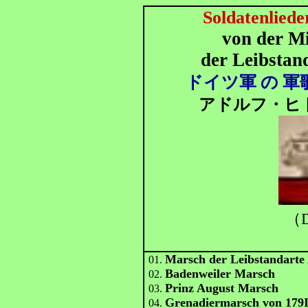
Soldatenlied
von der Mi
der Leibstand
ドイツ軍 の 軍
アドルフ・ヒト
（D
Marsch der Leibstandarte 
01.
Badenweiler Marsch
02.
Prinz August Marsch
03.
Grenadiermarsch von 179
04.