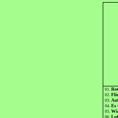
Rot
01.
Fli
02.
Au
03.
Es 
04.
Wi
05.
Lu
06.