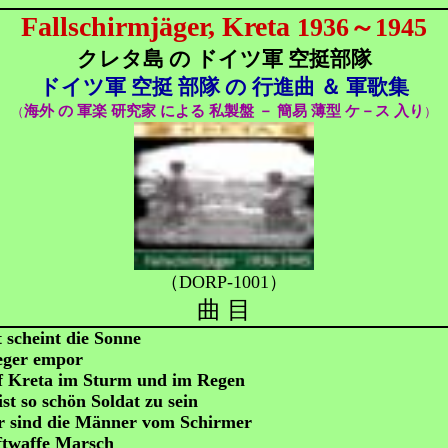
Fallschirmjäger, Kreta
1936～1945
クレタ島 の ドイツ軍 空挺部隊
ドイツ軍 空挺 部隊 の 行進曲 ＆ 軍歌集
海外 の 軍楽 研究家 による 私製盤 － 簡易 薄型 ケ－ス 入り
（
）
（DORP-1001）
曲 目
 scheint die Sonne
eger empor
f Kreta im Sturm und im Regen
ist so schön Soldat zu sein
r sind die Männer vom Schirmer
ftwaffe Marsch