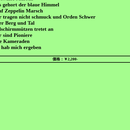
 gehort der blaue Himmel
af Zeppelin Marsch
r tragen nicht schmuck und Orden Schwer
r Berg und Tal
lschirmmützen tretet an
 sind Pioniere
te Kameraden
 hab mich ergeben
価格：￥2,200-