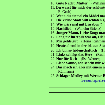
10.
Gute Nacht, Mutter
(Wilhelm 
11.
Du warst für mich der schöns
E. Groh)
12.
Wenn du einmal ein Mädel ma
13.
Die kleine Stadt will schlafen 
14.
Wie wärs mal mit Lissabon 
15.
Nachtlied
(Wilhelm Strienz)
16.
Junger Mann, Liebe fängt man
17.
Fang nie im April was an, Die 
18.
Mir gehts gut
(Heinz Rühmann,
19.
Heute abend in der blauen St
20.
Ich bin so leidenschaftlich
(H
21.
Links schlägt das Herz
(Rudi 
22.
Nur für Dich
(Ilse Werner)
23.
Liebe Sonne, ach schein mir
24.
Das mach ich alles mit einem 
Rühmann)
25.
Schlager-Medley mit Werner 
Gesamtspielze