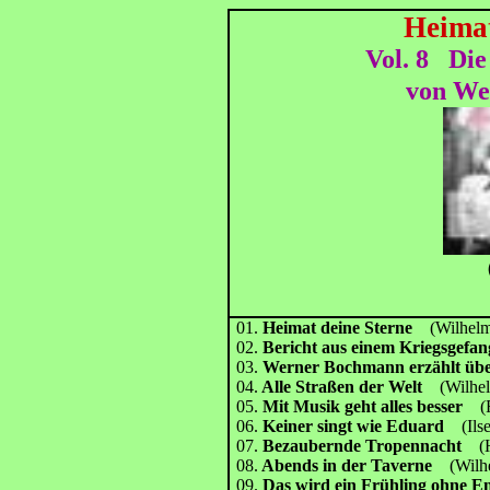
Heimat
Vol. 8
Die
von We
（
01.
Heimat deine Sterne
(Wilhelm 
02.
Bericht aus einem Kriegsgefa
03.
Werner Bochmann erzählt üb
04.
Alle Straßen der Welt
(Wilhelm
05.
Mit Musik geht alles besser
(Ru
06.
Keiner singt wie Eduard
(Ilse
07.
Bezaubernde Tropennacht
(He
08.
Abends in der Taverne
(Wilhel
09.
Das wird ein Frühling ohne E