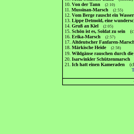
10.
Von der Tann
(2:10)
11.
Mussinan-Marsch
(2:55)
12.
Vom Berge rauscht ein Wasse
13.
Lippe Detmold, eine wundersc
14.
Gruß an Kiel
(2:05)
15.
Schön ist es, Soldat zu sein
(c
16.
Erika-Marsch
(2:57)
17.
Altdeutscher Fanfaren-Marsc
18.
Märkische Heide
(2:58)
19.
Wildgänse rauschen durch die
20.
Isarwinkler Schützenmarsch
21.
Ich hatt einen Kameraden
(ch
T