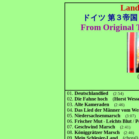
Land
ドイツ 第３帝国 
From Original 
（
01.
Deutschlandlied
(2:54)
02.
Die Fahne hoch
(
Horst Wesse
03.
Alte Kameraden
(2:46)
04.
Das Lied der Männer vom W
05.
Niedersachsenmarsch
(3:07)
06.
Frischer Mut
Leichts Blut
/
Po
-
07.
Geschwind Marsch
(2:41)
08.
Königgrätzer Marsch
(2:46)
09.
Mein Schlesier-Land
(choral)