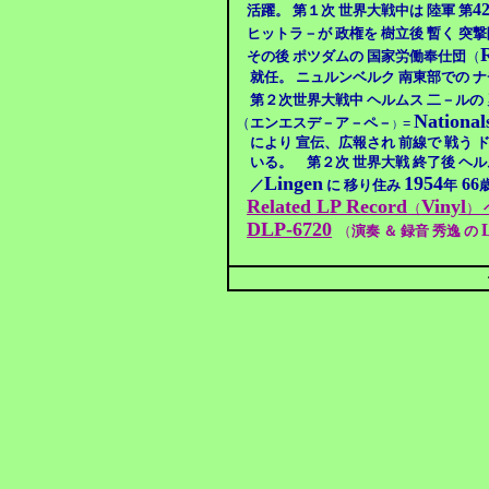
4
活躍。 第１次 世界大戦中は 陸軍 第
ヒットラ－が 政権を 樹立後 暫く 突撃
その後 ポツダムの 国家労働奉仕団
（
就任。
ニュルンベルク 南東部での ナ
第２次世界大戦中
ヘルムス 二－ル
の
National
（
エンエスデ－ア－ペ－
=
）
により 宣伝、広報され 前線で 戦う 
いる。 第２次 世界大戦 終了後
ヘル
Lingen
1954
66
／
に 移り住み
年
Related LP Record
Vinyl
（
）
DLP-6720
（
演奏 ＆ 録音 秀逸 の