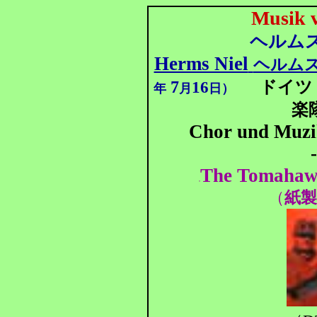
Musik 
ヘルムス
Herms Niel
ヘルムス
ドイツ
7
16
年
月
日）
楽
Chor und Muzik
The Tomahawk
T
（
紙製