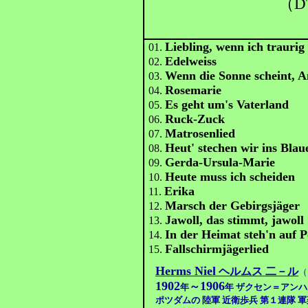
（D
Liebling, wenn ich traurig
01.
Edelweiss
02.
Wenn die Sonne scheint, 
03.
Rosemarie
04.
Es geht um's Vaterland
05.
Ruck-Zuck
06.
Matrosenlied
07.
Heut' stechen wir ins Bla
08.
Gerda-Ursula-Marie
09.
Heute muss ich scheiden
10.
Erika
11.
Marsch der Gebirgsjäger
12.
Jawoll, das stimmt, jawoll 
13.
In der Heimat steh'n auf P
14.
Fallschirmjägerlied
15.
Herms Niel
ヘルムス 二－ル
（
1902
1906
～
年
年 ザクセン＝アンハ
ポツダムの 陸軍 近衛歩兵 第１連隊 