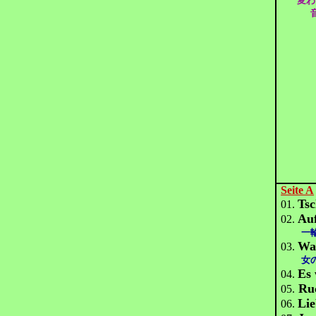
変わ
Seite A
Tsc
01.
Auf
02.
一輪 
Wal
03.
女の
Es 
04.
Ru
05.
Lie
06.