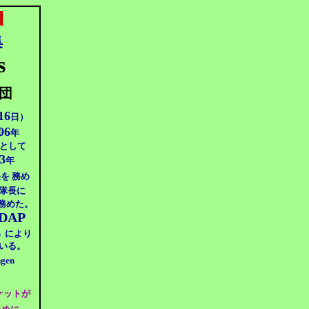
l
集
s
団
16
日）
06
年
 として
3
年
を 務め
 隊長に
を務めた。
DAP
により
）
ている。
ngen
ケットが