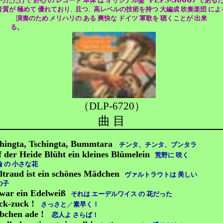
っただけで 肝心 の レコード 本体 は オリジナル盤
である
音質が 極めて 優れており
且つ
高レベルの技術を持つ 大編成 吹奏楽団 によ
、
、
演奏のため
メリハリの ある 爽快な ドイツ 軍歌を 聴くことが 出来
る。
（DLP-6720）
曲 目
hingta, Tschingta, Bummtara
チンタ、チンタ、ブンタラ
 der Heide Blüht ein kleines Blümelein
荒野に 咲く
の 小さな花
traud ist ein schönes Mädchen
ヴァルトラウトは 美しい
子
war ein Edelweiß
それは エーデルワイス の 花だった
ck-zuck !
さっさと
／
素早く！
bchen ade !
恋人よ さらば！