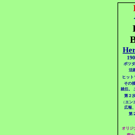
B
Her
190
ポツダ
活
ヒット
その後
就任。
第２
（
エン
広報、
第
オリジ