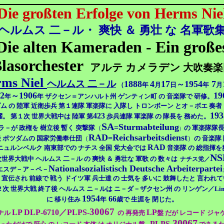
Die großten Erfolge von Herms Nie
ヘルムス 二－ル・ 爽快 ＆ 勇壮 な 名軍歌
Die alten Kameraden - Ein große
lasorchester
アルテ カメラデン
大吹奏楽
ms Niel
ヘルムス 二－ル
1888
4
17
1954
7
～
（
年
月
日
年
月
2
1906
19
～
年
年
ザクセン＝アンハルト州 ゲンティン町 の 音楽隊で 研修。
ム の 陸軍 近衛歩兵 第１連隊 軍楽隊に 入隊し トロンボーン とオ－ボエ 奏者
193
423
躍。 第１次 世界大戦中は 陸軍 第
歩兵連隊 軍楽隊 の
隊長を 務めた。
SA
Sturmabteilung
=
ラ－が 政権を 樹立後 暫く 突撃隊
（
の 軍楽隊隊長
）
RAD
Reichsarbeitsdienst
=
 ポツダムの 国家労働奉仕団
（
）
の 音楽隊
RAD
ニュルンベルク 南東部での ナチス 全国 党大会では
音楽隊 の 総指揮
NS
次世界大戦中
ヘルムス 二－ル の
爽快 ＆ 勇壮な 軍歌
の 数々は
ナチス党／
Nationalsozialistisch Deutsche Arbeiterpartei
エスデ－ア－ペ
－
宣伝され 前線で 戦う ドイツ軍 兵士達 の 士気を 多いに 鼓舞したと 言われ
２次 世界大戦 終了後
ヘルムス
ニ－ルは
ニ－ダ－ザクセン州 の
リンゲン／
Li
1954
66
に 移り住み
年
歳で 生涯を 閉じた。
30067
LP
DLP-6710／PLPS-
LP
ナル
の 再発売
盤 だが レコード ジャ
30067
PLPS-