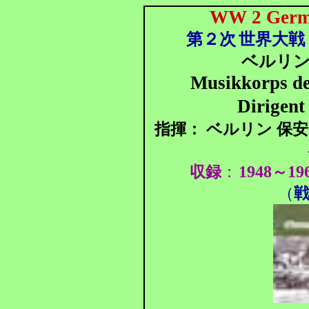
WW 2 Germa
第２次
世界大戦 
ベルリ
Musikkorps der
Dirigen
指揮：
ベルリン 保安
1948
19
収録
：
～
（
戦