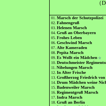
（D
Marsch der Schutzpolizei
01.
Fahnengruß
02.
Helenen Marsch
03.
Gruß an Oberbayern
04.
Frohes Leben
05.
Geschwind Marsch
06.
Alte Kameraden
07.
Pepita Marsch
08.
Es Wollt ein Mädchen
09.
☆
Deutschmeister Regiment
10.
Nibelungen Marsch
11.
In Alter Frische
12.
Großherzog Friedrich von
13.
Drum Mädchen weine Nic
14.
Badenweiler Marsch
15.
Regimentgruß Marsch
16.
Indra Marsch
17.
Gruß an Berlin
18.