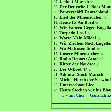
U-Boot Marsch
07.
☆
Der Deutsche U-Boot Man
08.
Panzerschiff Deutschland
09.
Lied der Minensucher
10.
☆
Heute Es An Bord
11.
☆
Wir Fahren Gegen Engell
12.
Torpedo Los !
13.
☆
Warte Mein Mädel
14.
☆
Wir Ziechen Nach Engell
15.
Wo Matrosen Sind
16.
☆
Unsere Minensucher
17.
☆
Radio Report: Attack !
18.
Ritter der Nordsee
19.
☆
Der U-Boot 47
20.
☆
Admiral Stoch Marsch
21.
Michel Horch der Seewind 
22.
Unterseeboot Lied
23.
☆
Heute Stechen wir ins Bl
24.
mit Chor
Gänzlich Ze
=
☆