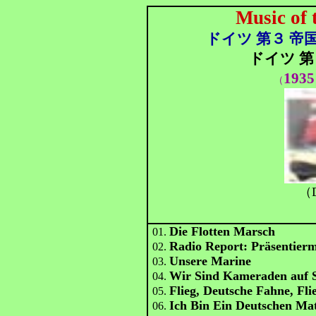
Music of 
ドイツ 第３ 帝国
ドイツ 第
193
（
（D
Die Flotten Marsch
01.
Radio Report: Präsentier
02.
Unsere Marine
03.
Wir Sind Kameraden auf 
04.
Flieg, Deutsche Fahne, Fli
05.
Ich Bin Ein Deutschen Ma
06.