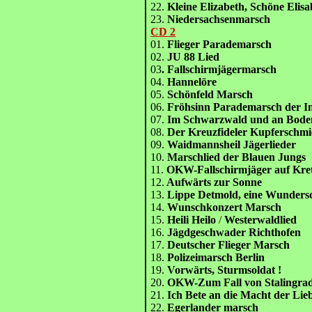
22.
Kleine Elizabeth, Schöne Elis
23.
Niedersachsenmarsch
CD 2
01.
Flieger Parademarsch
02.
JU 88 Lied
03
. Fallschirmjägermarsch
04.
Hannelöre
05.
Schönfeld Marsch
06.
Fröhsinn Parademarsch der In
07.
Im Schwarzwald und an Boden
08.
Der Kreuzfideler Kupferschmi
09.
Waidmannsheil Jägerlieder
10.
Marschlied der Blauen Jungs
11.
OKW-Fallschirmjäger auf Kre
12.
Aufwärts zur Sonne
13.
Lippe Detmold, eine Wunders
14.
Wunschkonzert Marsch
15.
Heili Heilo
/
Westerwaldlied
16.
Jägdgeschwader Richthofen
17.
Deutscher Flieger Marsch
18.
Polizeimarsch Berlin
19.
Vorwärts, Sturmsoldat !
20.
OKW-Zum Fall von Stalingra
21.
Ich Bete an die Macht der Lie
22.
Egerlander marsch