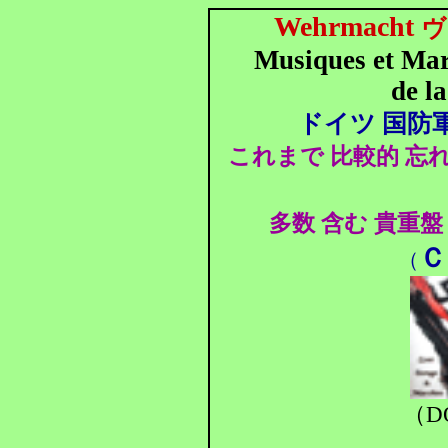
Wehrmacht
ヴ
Musiques et Marc
de l
ドイツ 国防軍
これまで 比較的 忘
多数
含む 貴重盤
Ｃ
（
（D