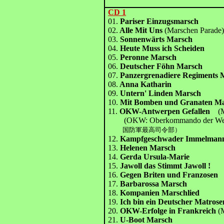
CD 1
01.
Pariser Einzugsmarsch
02.
Alle Mit Uns
(Marschen Parade
03.
Sonnenwärts Marsch
04.
Heute Muss ich Scheiden
05.
Peronne Marsch
06.
Deutscher Föhn Marsch
07.
Panzergrenadiere Regiments 
08.
Anna Katharin
09.
Untern' Linden Marsch
10.
Mit Bomben und Granaten M
11.
OKW-Antwerpen Gefallen
(
(OKW: Oberkommando der We
国防軍最高司令部）
12.
Kampfgeschwader Immelman
13.
Helenen Marsch
14.
Gerda Ursula-Marie
15.
Jawoll das Stimmt Jawoll !
16.
Gegen Briten und Franzosen
17.
Barbarossa Marsch
18.
Kompanien Marschlied
19.
Ich bin ein Deutscher Matrose
20.
OKW-Erfolge in Frankreich
(
21.
U-Boot Marsch