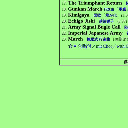
The Triumphant Return
17.
Gunkan March
18.
「
軍艦
行進曲
Kimigaya
19.
国歌
「
君が代
」
(1:5
Echigo Jishi
20.
越後獅子
(3:37)
Army Signal Bugle Call
21.
陸
Imperial Japanese Army
22.
March
23.
観艦式 行進曲
（佐藤 清吉
=
☆
合唱付／mit Chor／with C
価