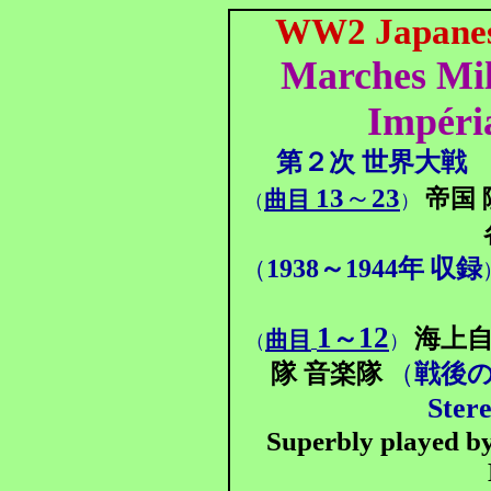
WW2 Japanes
Marches Mil
Impéri
第２次 世界大戦
13
～
23
帝国 
曲目
（
）
1938～1944年
収録
（
1
12
～
海上自
曲目
（
）
隊 音楽隊
（
戦後
Ster
Superbly played b