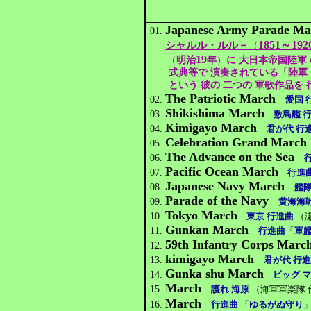
Japanese Army Parade Ma
01.
1851～192
シャルル・ルル－
（
19
（
明治
年
）
に 大日本帝国陸軍 
式典等で 演奏されている
「
陸軍
という 彼の 二つの 軍歌作品を
The Patriotic March
02.
愛国 
Shikishima March
03.
敷島艦 
Kimigayo March
04.
君が代 行
Celebration Grand March
05.
The Advance on the Sea
06.
Pacific Ocean March
07.
行進
Japanese Navy March
08.
艦隊
Parade of the Navy
09.
黄海海
Tokyo March
10.
東京 行進曲
（瀬
Gunkan March
11.
行進曲
「
軍
59th Infantry Corps Marc
12.
kimigayo March
13.
君が代 行
Gunka shu March
14.
ビッグ 
March
15.
護れ 海原
（海軍軍楽隊 
March
16.
行進曲
「
ゆるがぬ守り