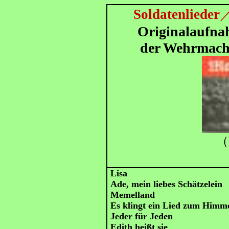
Soldatenlieder
Originalaufn
der Wehrmach
（
Lisa
Ade, mein liebes Schätzelein
Memelland
Es klingt ein Lied zum Himme
Jeder für Jeden
Edith heißt sie