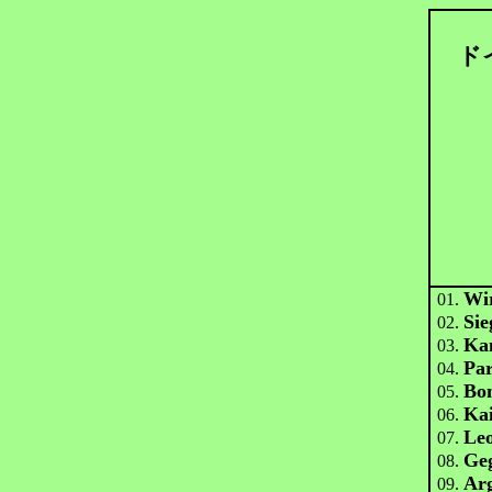
ド
Wir
01.
Sie
02.
Ka
03.
Par
04.
Bo
05.
Ka
06.
Leo
07.
Geg
08.
Ar
09.