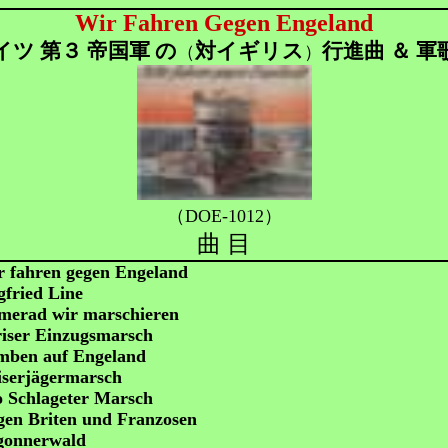
Wir Fahren Gegen Engeland
イツ 第３ 帝国軍 の
対イギリス
行進曲 ＆ 軍
（
）
（DOE-1012）
曲 目
 fahren gegen Engeland
gfried Line
merad wir marschieren
iser Einzugsmarsch
mben auf Engeland
iserjägermarsch
 Schlageter Marsch
en Briten und Franzosen
gonnerwald