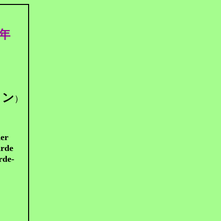
年
リン
）
der
arde
rde-