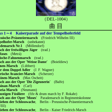
（DEL-1004）
曲 目
ks 1～4 Kaiserparade auf der Tempelhoferfeld
ssische-Präsentiermarsch
(Friedrich Wilhelm III)
pelhofer-Marsch
(unbekannt)
ademarsch Nr.1
(Möllendorf)
ch der freiwilligen Jäger
(trad.)
 Roses
(Metrá)
ische-Fahnenmarsch
(trad.)
ch aus der Oper 'Weisse Dame'
(Boieldiew)
enen-Marsch
(Lübbert)
r dem Doppel Adler
(J. F. Wagner)
erische Avancier-Marsch
(Scherzer)
uinen-Marsch
(Max Oscheit)
ch aus der Oper 'Die Zigeunerin'
(Balfe)
sinan-Marsch
(Carl)
toria-Marsch
(Neumann)
lustigen Füsiliere
(fife & drum march by F. Rokahr)
ch aus der Oper 'Moses'
Parademarsch in Regimentskolonne
iehen der Schlosswache
, Berlin - Preussische-Präsentiermarsch
II)
iehen der Schlosswache
, Berlin - Kaiser Friedrich-Marsch