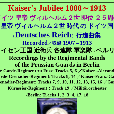
Kaiser's Jubilee
1888
～
1913
ドイツ 皇帝 ヴィルヘルム２世 即位 ２５周
皇帝 ヴィルヘルム２世 時代 の ドイツ国
Deutsches Reich
行進曲集
（
）
Recorded
1907
1913
／
収録
～
イセン王国 近衛兵 各連隊 軍楽隊
ベル
（
Recordings by the Regimental Bands
of the Prussian Guards in Berlin
r Garde-Regiment zu Fuss: Tracks 5, 6
Kaiser -Alexan
／
rde-Grenadier-Regiment:
Tracks 8, 14
Kaiser-Franz-G
／
enadier-Regiment:
Tracks 7, 9, 10, 11, 12, 13, 15, 16
Ga
／
Kürassier-Regiment
：
Track
19
Militärorchester
／
-Berlin: Tracks 1, 2, 3, 4, 17, 18