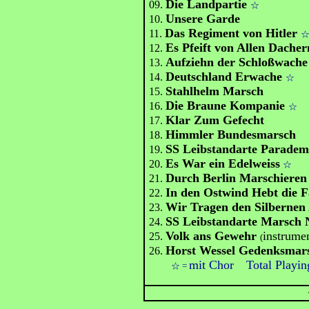
Die Landpartie
09.
☆
Unsere Garde
10.
Das Regiment von Hitler
11.
Es Pfeift von Allen Dache
12.
Aufziehn der Schloßwache
13.
Deutschland Erwache
14.
☆
Stahlhelm Marsch
15.
Die Braune Kompanie
16.
☆
Klar Zum Gefecht
17.
Himmler Bundesmarsch
18.
SS Leibstandarte Paradem
19.
Es War ein Edelweiss
20.
☆
Durch Berlin Marschieren
21.
In den Ostwind Hebt die 
22.
Wir Tragen den Silbernen
23.
SS Leibstandarte Marsch 
24.
Volk ans Gewehr
instrume
25.
(
Horst Wessel Gedenksmar
26.
mit Chor Total Playin
☆ =