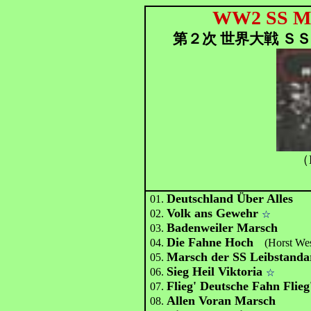
WW2 SS Mil
第２次 世界大戦 ＳＳ
（
Deutschland Über Alles
01.
Volk ans Gewehr
02.
☆
Badenweiler Marsch
03.
Die Fahne Hoch
04.
(Horst Wes
Marsch der SS Leibstanda
05.
Sieg Heil Viktoria
06.
☆
Flieg' Deutsche Fahn Flieg
07.
Allen Voran Marsch
08.