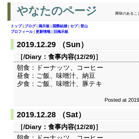
やなたのページ
興味のあるこ
トップ
|
ブログ
|
掲示板
|
国際結婚
|
セブ
|
登山
プロフィール
|
更新情報
|
旧掲示板
2019.12.29 （Sun）
［/Diary：
食事内容(12/29)
］
朝食：ドーナッツ、コーヒー
昼食：ご飯、味噌汁、納豆
夕食：ご飯、味噌汁、豚テキ
Posted at 2019
2019.12.28 （Sat）
［/Diary：
食事内容(12/28)
］
朝食：ドーナッツ、コーヒー