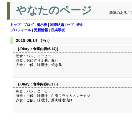
やなたのページ
興味のあるこ
トップ
|
ブログ
|
掲示板
|
国際結婚
|
セブ
|
登山
プロフィール
|
更新情報
|
旧掲示板
2019.06.14 （Fri）
［/Diary：
食事内容(6/14)
］
朝食：パン、コーヒー
昼食：おにぎり２個、豚汁
夕食：ご飯、味噌汁、焼き鳥
［/Diary：
食事内容(6/13)
］
朝食：パン、コーヒー
昼食：ご飯、味噌汁、白身フライ＆メンチカツ
夕食：ご飯、味噌汁、豚肉味噌漬け